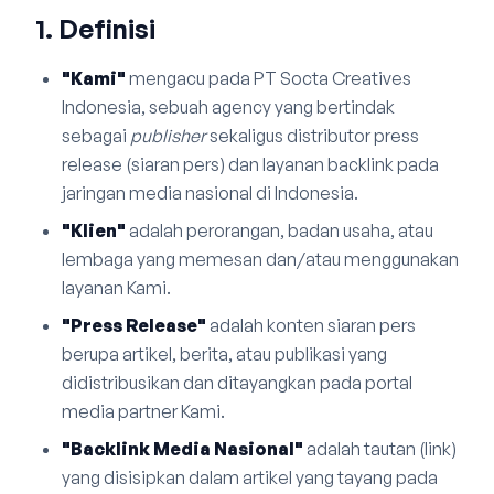
1. Definisi
Bahasa Indonesia
English
中文
"Kami"
mengacu pada PT Socta Creatives
Indonesia, sebuah agency yang bertindak
sebagai
publisher
sekaligus distributor press
release (siaran pers) dan layanan backlink pada
jaringan media nasional di Indonesia.
"Klien"
adalah perorangan, badan usaha, atau
lembaga yang memesan dan/atau menggunakan
layanan Kami.
"Press Release"
adalah konten siaran pers
berupa artikel, berita, atau publikasi yang
didistribusikan dan ditayangkan pada portal
media partner Kami.
"Backlink Media Nasional"
adalah tautan (link)
yang disisipkan dalam artikel yang tayang pada