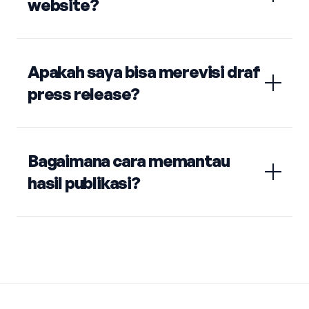
website?
Apakah saya bisa merevisi draf
press release?
Bagaimana cara memantau
hasil publikasi?