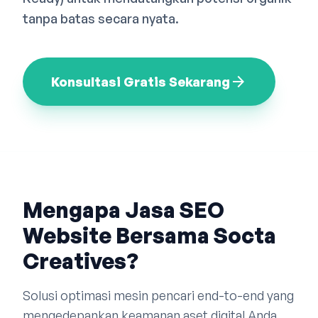
Bahasa Indonesia
English
中文
tanpa batas secara nyata.
arrow_forward
Konsultasi Gratis Sekarang
Mengapa Jasa SEO
Website Bersama Socta
Creatives?
Solusi optimasi mesin pencari end-to-end yang
mengedepankan keamanan aset digital Anda