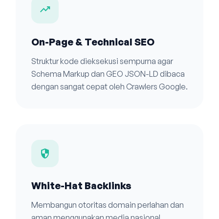
trending_up
On-Page & Technical SEO
Struktur kode dieksekusi sempurna agar
Schema Markup dan GEO JSON-LD dibaca
dengan sangat cepat oleh Crawlers Google.
security
White-Hat Backlinks
Membangun otoritas domain perlahan dan
aman menggunakan media nasional