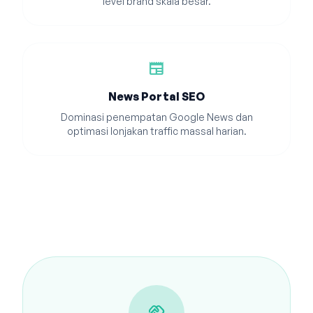
level brand skala besar.
newspaper
News Portal SEO
Dominasi penempatan Google News dan
optimasi lonjakan traffic massal harian.