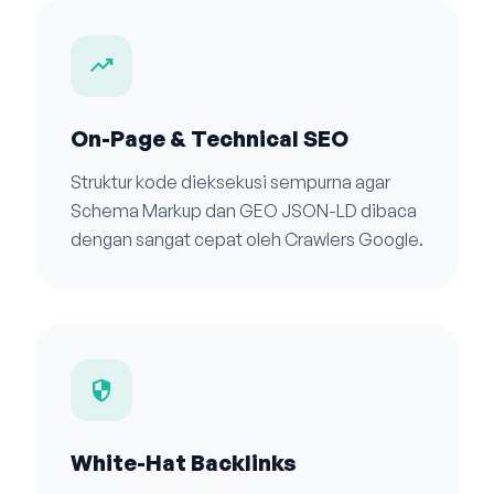
trending_up
On-Page & Technical SEO
Struktur kode dieksekusi sempurna agar
Schema Markup dan GEO JSON-LD dibaca
dengan sangat cepat oleh Crawlers Google.
security
White-Hat Backlinks