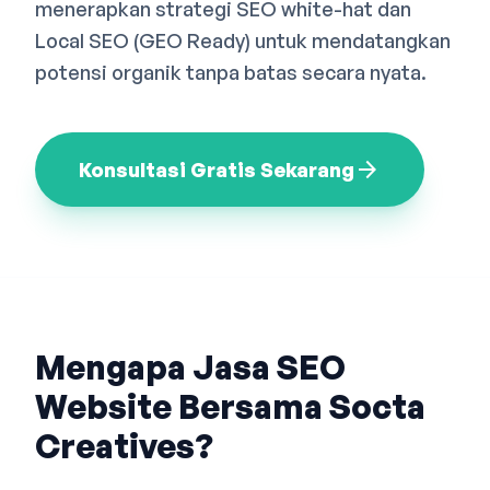
menerapkan strategi SEO white-hat dan
Bahasa Indonesia
English
中文
Local SEO (GEO Ready) untuk mendatangkan
potensi organik tanpa batas secara nyata.
arrow_forward
Konsultasi Gratis Sekarang
Mengapa Jasa SEO
Website Bersama Socta
Creatives?