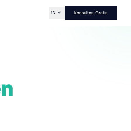
expand_more
ID
Konsultasi Gratis
en