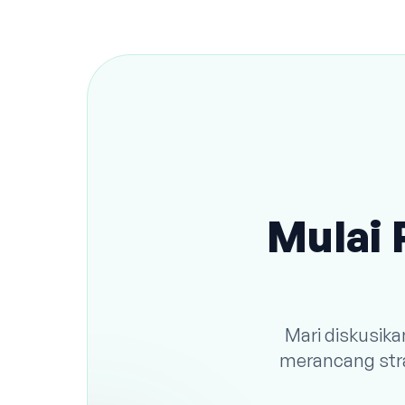
Mulai 
Mari diskusik
merancang stra