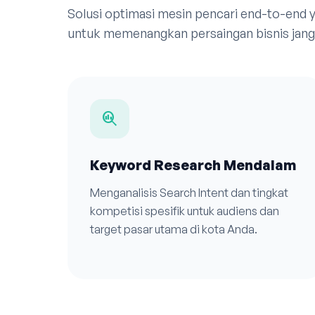
Solusi optimasi mesin pencari end-to-end
untuk memenangkan persaingan bisnis jang
search_insights
Keyword Research Mendalam
Menganalisis Search Intent dan tingkat
kompetisi spesifik untuk audiens dan
target pasar utama di kota Anda.