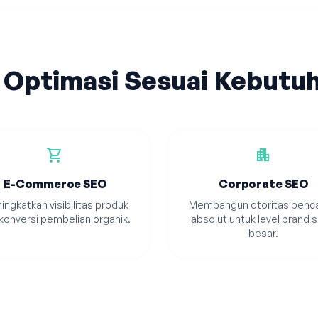
 Optimasi Sesuai Kebutu
shopping_cart
apartment
E-Commerce SEO
Corporate SEO
ingkatkan visibilitas produk
Membangun otoritas penca
konversi pembelian organik.
absolut untuk level brand s
besar.