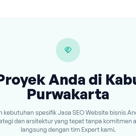
handshake
Proyek Anda di Ka
Purwakarta
an kebutuhan spesifik Jasa SEO Website bisnis An
tegi dan arsitektur yang tepat tanpa komitmen a
langsung dengan tim Expert kami.