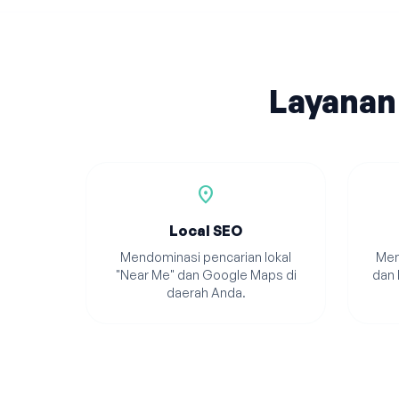
Layanan
location_on
Local SEO
Mendominasi pencarian lokal
Men
"Near Me" dan Google Maps di
dan 
daerah Anda.