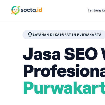
Tentang K
location_on
LAYANAN DI KABUPATEN PURWAKARTA
Jasa SEO 
Profesiona
Purwakar