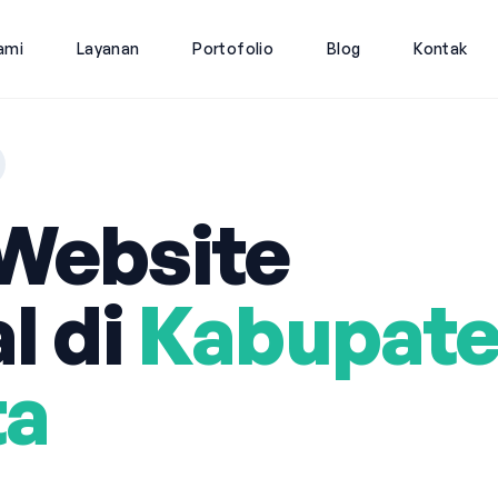
ami
Layanan
Portofolio
Blog
Kontak
Website
l di
Kabupat
ta