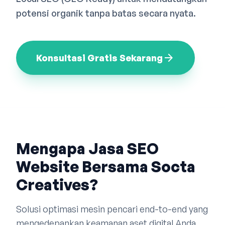
Bahasa Indonesia
English
中文
potensi organik tanpa batas secara nyata.
arrow_forward
Konsultasi Gratis Sekarang
Mengapa Jasa SEO
Website Bersama Socta
Creatives?
Solusi optimasi mesin pencari end-to-end yang
mengedepankan keamanan aset digital Anda