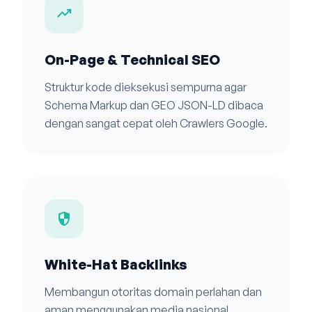
trending_up
On-Page & Technical SEO
Struktur kode dieksekusi sempurna agar
Schema Markup dan GEO JSON-LD dibaca
dengan sangat cepat oleh Crawlers Google.
security
White-Hat Backlinks
Membangun otoritas domain perlahan dan
aman menggunakan media nasional