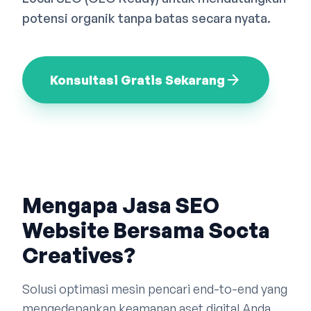
Bahasa Indonesia
English
中文
potensi organik tanpa batas secara nyata.
arrow_forward
Konsultasi Gratis Sekarang
Mengapa Jasa SEO
Website Bersama Socta
Creatives?
Solusi optimasi mesin pencari end-to-end yang
mengedepankan keamanan aset digital Anda