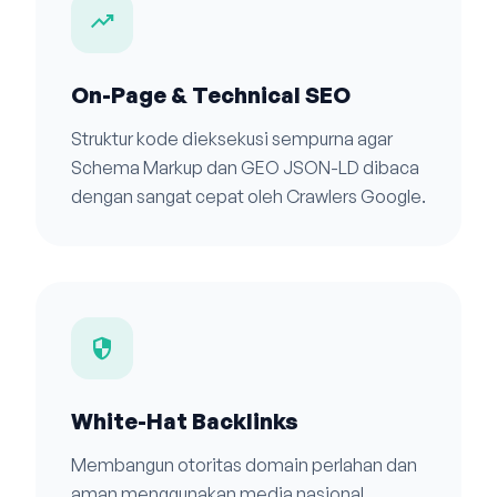
trending_up
On-Page & Technical SEO
Struktur kode dieksekusi sempurna agar
Schema Markup dan GEO JSON-LD dibaca
dengan sangat cepat oleh Crawlers Google.
security
White-Hat Backlinks
Membangun otoritas domain perlahan dan
aman menggunakan media nasional