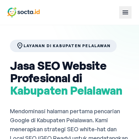
menu
location_on
LAYANAN DI KABUPATEN PELALAWAN
Jasa SEO Website
Profesional di
Kabupaten Pelalawan
Mendominasi halaman pertama pencarian
Google di Kabupaten Pelalawan. Kami
menerapkan strategi SEO white-hat dan
Local SEO (GEO Ready) untuk mendatangkan