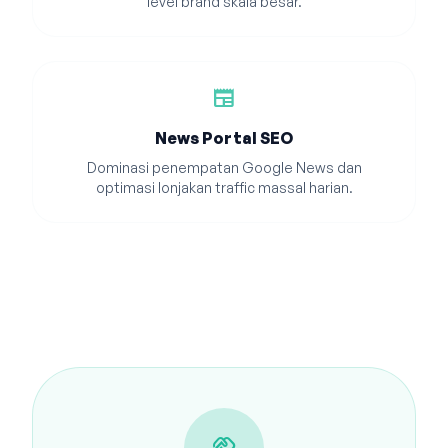
level brand skala besar.
newspaper
News Portal SEO
Dominasi penempatan Google News dan
optimasi lonjakan traffic massal harian.