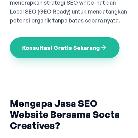
menerapkan strategi SEO white-hat dan
Bahasa Indonesia
English
中文
Local SEO (GEO Ready) untuk mendatangkan
potensi organik tanpa batas secara nyata.
arrow_forward
Konsultasi Gratis Sekarang
Mengapa Jasa SEO
Website Bersama Socta
Creatives?