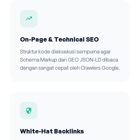
trending_up
On-Page & Technical SEO
Struktur kode dieksekusi sempurna agar
Schema Markup dan GEO JSON-LD dibaca
dengan sangat cepat oleh Crawlers Google.
security
White-Hat Backlinks