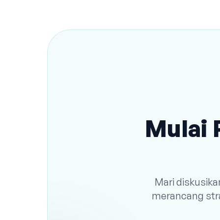
Mulai 
Mari diskusik
merancang stra