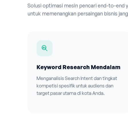
Solusi optimasi mesin pencari end-to-end
untuk memenangkan persaingan bisnis jan
search_insights
Keyword Research Mendalam
Menganalisis Search Intent dan tingkat
kompetisi spesifik untuk audiens dan
target pasar utama di kota Anda.