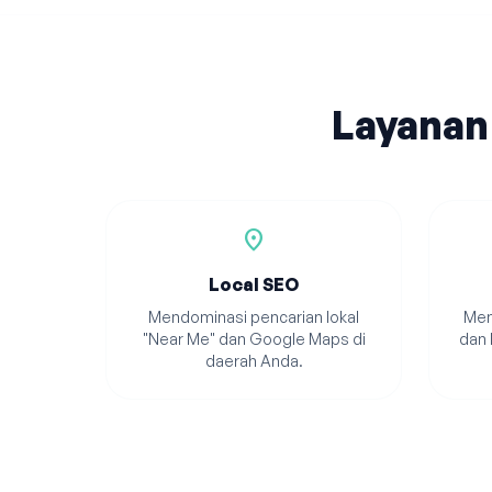
Layanan
location_on
Local SEO
Mendominasi pencarian lokal
Men
"Near Me" dan Google Maps di
dan 
daerah Anda.