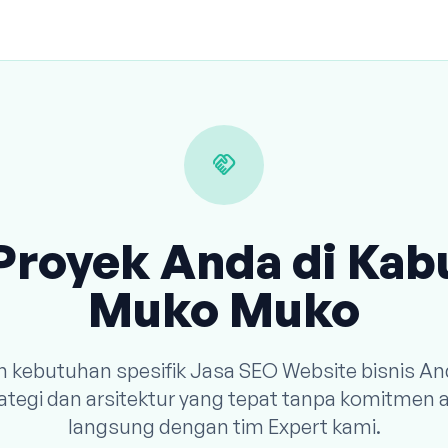
handshake
Proyek Anda di Ka
Muko Muko
an kebutuhan spesifik Jasa SEO Website bisnis An
tegi dan arsitektur yang tepat tanpa komitmen a
langsung dengan tim Expert kami.