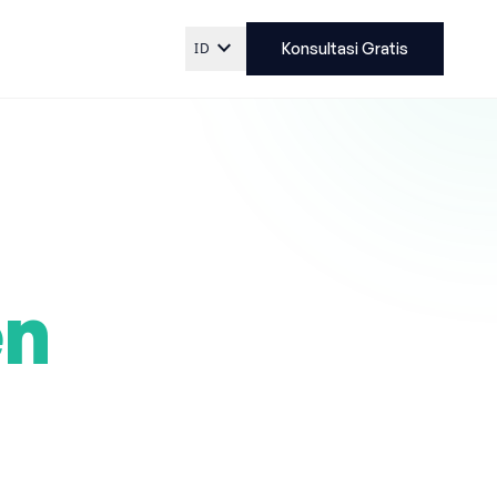
expand_more
ID
Konsultasi Gratis
en