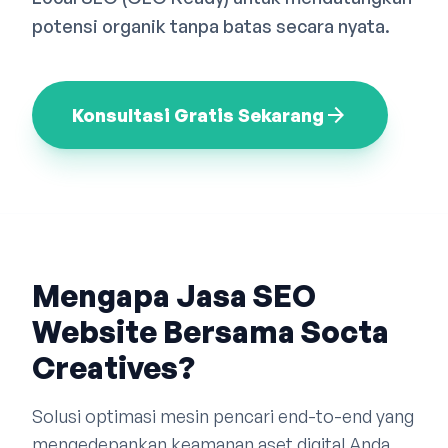
Bahasa Indonesia
English
中文
potensi organik tanpa batas secara nyata.
arrow_forward
Konsultasi Gratis Sekarang
Mengapa Jasa SEO
Website Bersama Socta
Creatives?
Solusi optimasi mesin pencari end-to-end yang
mengedepankan keamanan aset digital Anda