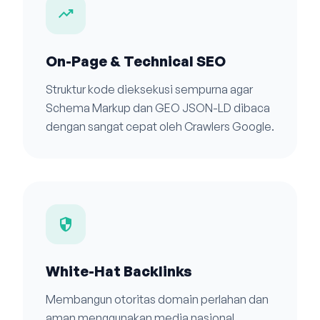
trending_up
On-Page & Technical SEO
Struktur kode dieksekusi sempurna agar
Schema Markup dan GEO JSON-LD dibaca
dengan sangat cepat oleh Crawlers Google.
security
White-Hat Backlinks
Membangun otoritas domain perlahan dan
aman menggunakan media nasional