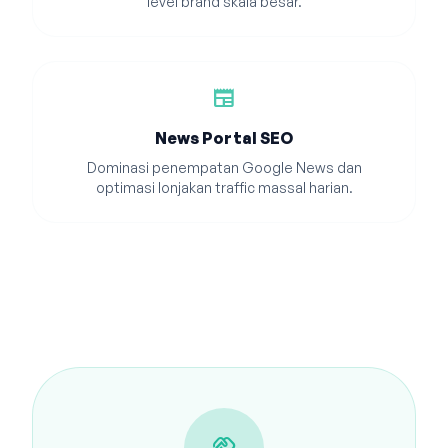
level brand skala besar.
newspaper
News Portal SEO
Dominasi penempatan Google News dan
optimasi lonjakan traffic massal harian.