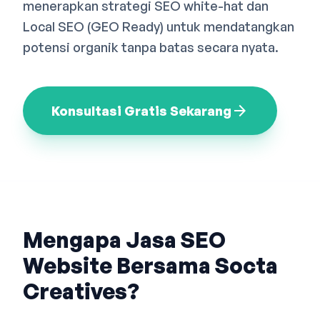
menerapkan strategi SEO white-hat dan
Bahasa Indonesia
English
中文
Local SEO (GEO Ready) untuk mendatangkan
potensi organik tanpa batas secara nyata.
arrow_forward
Konsultasi Gratis Sekarang
Mengapa Jasa SEO
Website Bersama Socta
Creatives?