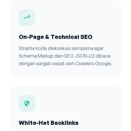
trending_up
On-Page & Technical SEO
Struktur kode dieksekusi sempurna agar
Schema Markup dan GEO JSON-LD dibaca
dengan sangat cepat oleh Crawlers Google.
security
White-Hat Backlinks