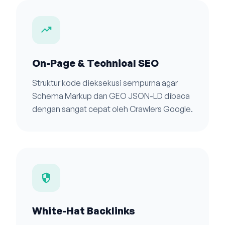
trending_up
On-Page & Technical SEO
Struktur kode dieksekusi sempurna agar
Schema Markup dan GEO JSON-LD dibaca
dengan sangat cepat oleh Crawlers Google.
security
White-Hat Backlinks