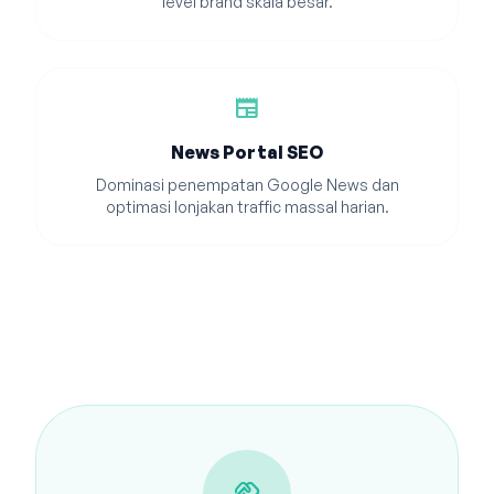
level brand skala besar.
newspaper
News Portal SEO
Dominasi penempatan Google News dan
optimasi lonjakan traffic massal harian.