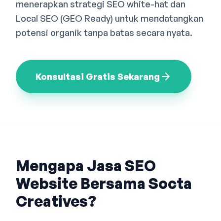
menerapkan strategi SEO white-hat dan
Bahasa Indonesia
English
中文
Local SEO (GEO Ready) untuk mendatangkan
potensi organik tanpa batas secara nyata.
arrow_forward
Konsultasi Gratis Sekarang
Mengapa Jasa SEO
Website Bersama Socta
Creatives?