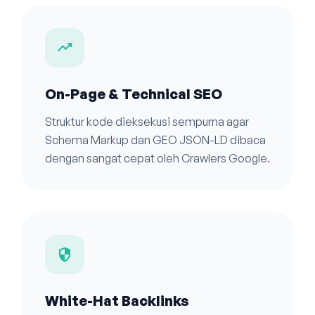
trending_up
On-Page & Technical SEO
Struktur kode dieksekusi sempurna agar
Schema Markup dan GEO JSON-LD dibaca
dengan sangat cepat oleh Crawlers Google.
security
White-Hat Backlinks