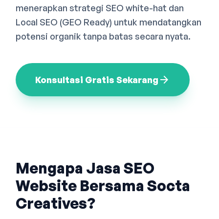
menerapkan strategi SEO white-hat dan
Bahasa Indonesia
English
中文
Local SEO (GEO Ready) untuk mendatangkan
potensi organik tanpa batas secara nyata.
arrow_forward
Konsultasi Gratis Sekarang
Mengapa Jasa SEO
Website Bersama Socta
Creatives?