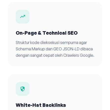
trending_up
On-Page & Technical SEO
Struktur kode dieksekusi sempurna agar
Schema Markup dan GEO JSON-LD dibaca
dengan sangat cepat oleh Crawlers Google.
security
White-Hat Backlinks