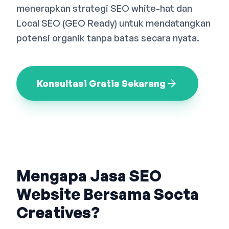
menerapkan strategi SEO white-hat dan
Bahasa Indonesia
English
中文
Local SEO (GEO Ready) untuk mendatangkan
potensi organik tanpa batas secara nyata.
arrow_forward
Konsultasi Gratis Sekarang
Mengapa Jasa SEO
Website Bersama Socta
Creatives?