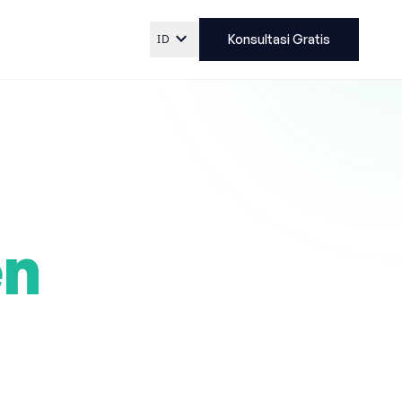
expand_more
ID
Konsultasi Gratis
en