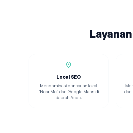
Layanan
location_on
Local SEO
Mendominasi pencarian lokal
Men
"Near Me" dan Google Maps di
dan 
daerah Anda.