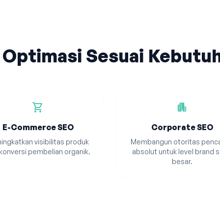
 Optimasi Sesuai Kebutu
shopping_cart
apartment
E-Commerce SEO
Corporate SEO
ingkatkan visibilitas produk
Membangun otoritas penca
konversi pembelian organik.
absolut untuk level brand s
besar.