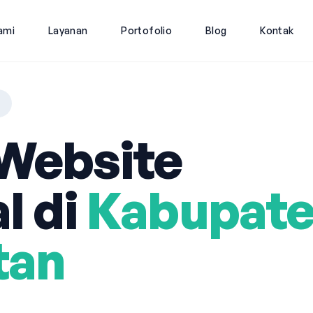
ami
Layanan
Portofolio
Blog
Kontak
Website
l di
Kabupat
tan