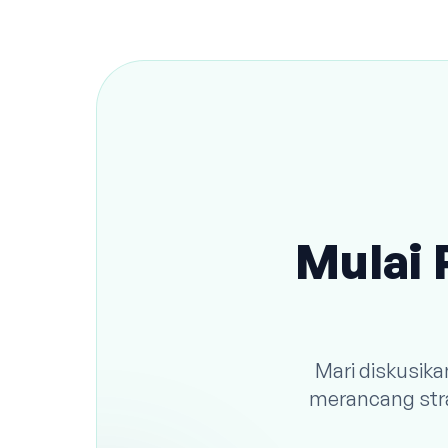
Mulai 
Mari diskusik
merancang stra