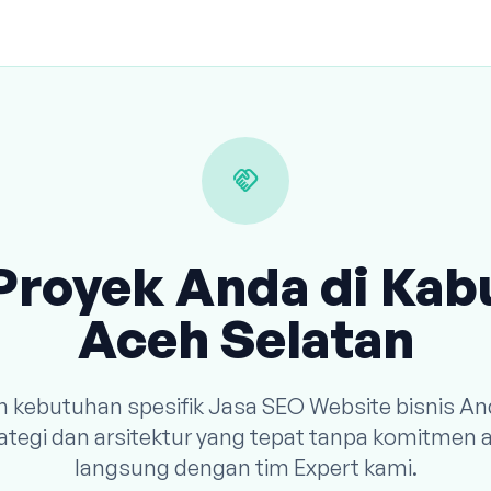
handshake
Proyek Anda di Ka
Aceh Selatan
an kebutuhan spesifik Jasa SEO Website bisnis An
tegi dan arsitektur yang tepat tanpa komitmen a
langsung dengan tim Expert kami.