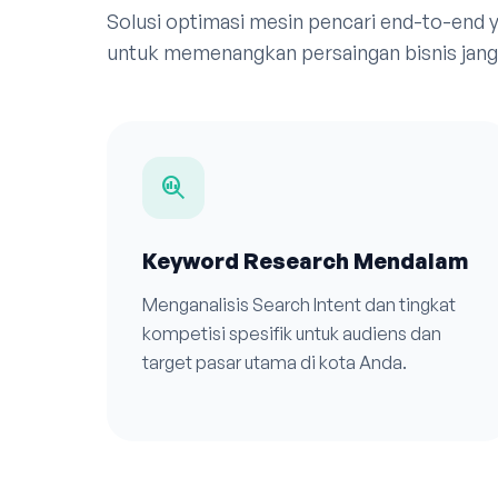
Solusi optimasi mesin pencari end-to-end
untuk memenangkan persaingan bisnis jangk
search_insights
Keyword Research Mendalam
Menganalisis Search Intent dan tingkat
kompetisi spesifik untuk audiens dan
target pasar utama di kota Anda.