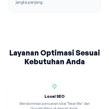
jangka panjang.
Layanan Optimasi Sesuai
Kebutuhan Anda
location_on
Local SEO
Mendominasi pencarian lokal "Near Me" dan
Google Maps di daerah Anda.