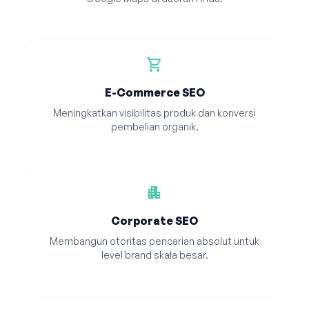
shopping_cart
E-Commerce SEO
Meningkatkan visibilitas produk dan konversi
pembelian organik.
apartment
Corporate SEO
Membangun otoritas pencarian absolut untuk
level brand skala besar.