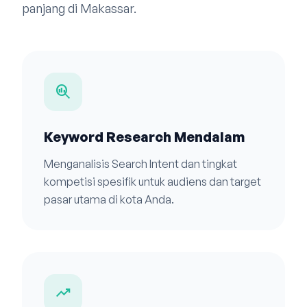
panjang di Makassar.
search_insights
Keyword Research Mendalam
Menganalisis Search Intent dan tingkat
kompetisi spesifik untuk audiens dan target
pasar utama di kota Anda.
trending_up