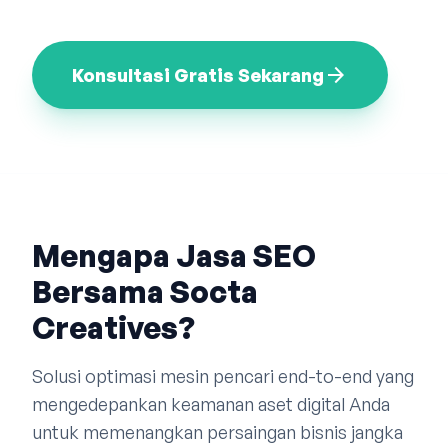
Bahasa Indonesia
English
中文
arrow_forward
Konsultasi Gratis Sekarang
Mengapa Jasa SEO
Bersama Socta
Creatives?
Solusi optimasi mesin pencari end-to-end yang
mengedepankan keamanan aset digital Anda
untuk memenangkan persaingan bisnis jangka