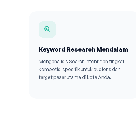
search_insights
Keyword Research Mendalam
Menganalisis Search Intent dan tingkat
kompetisi spesifik untuk audiens dan
target pasar utama di kota Anda.