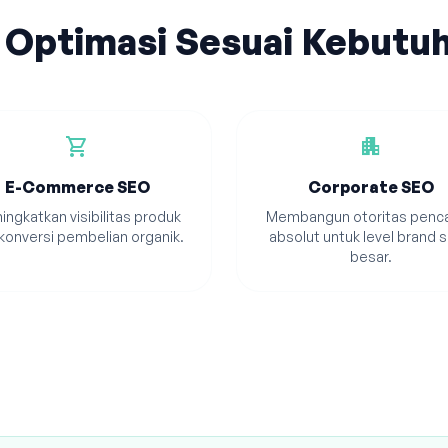
 Optimasi Sesuai Kebutu
shopping_cart
apartment
E-Commerce SEO
Corporate SEO
ingkatkan visibilitas produk
Membangun otoritas penca
konversi pembelian organik.
absolut untuk level brand s
besar.