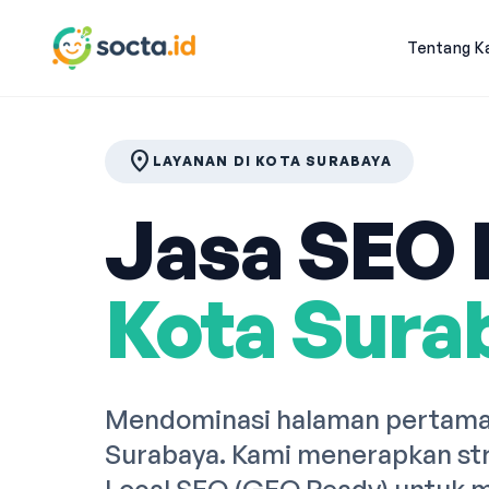
Tentang K
location_on
LAYANAN DI KOTA SURABAYA
Jasa SEO P
Kota Sura
Mendominasi halaman pertama 
Surabaya. Kami menerapkan str