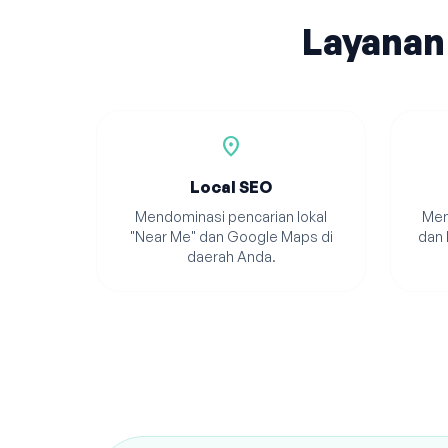
Layanan
location_on
Local SEO
Mendominasi pencarian lokal
Men
"Near Me" dan Google Maps di
dan 
daerah Anda.