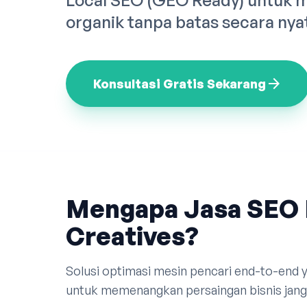
Local SEO (GEO Ready) untuk 
organik tanpa batas secara nya
arrow_forward
Konsultasi Gratis Sekarang
Mengapa Jasa SEO 
Creatives?
Solusi optimasi mesin pencari end-to-end
untuk memenangkan persaingan bisnis jangk