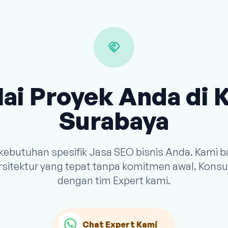
handshake
ai Proyek Anda di 
Surabaya
 kebutuhan spesifik Jasa SEO bisnis Anda. Kami
arsitektur yang tepat tanpa komitmen awal. Konsu
dengan tim Expert kami.
Chat Expert Kami