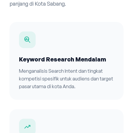
panjang di Kota Sabang.
search_insights
Keyword Research Mendalam
Menganalisis Search Intent dan tingkat
kompetisi spesifik untuk audiens dan target
pasar utama di kota Anda.
trending_up