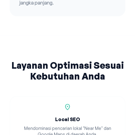
jangka panjang.
Layanan Optimasi Sesuai
Kebutuhan Anda
location_on
Local SEO
Mendominasi pencarian lokal "Near Me" dan
Google Maps di daerah Anda.