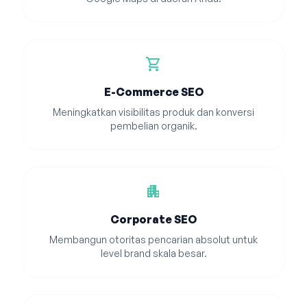
shopping_cart
E-Commerce SEO
Meningkatkan visibilitas produk dan konversi
pembelian organik.
apartment
Corporate SEO
Membangun otoritas pencarian absolut untuk
level brand skala besar.