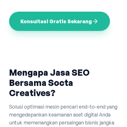
Bahasa Indonesia
English
中文
arrow_forward
Konsultasi Gratis Sekarang
Mengapa Jasa SEO
Bersama Socta
Creatives?
Solusi optimasi mesin pencari end-to-end yang
mengedepankan keamanan aset digital Anda
untuk memenangkan persaingan bisnis jangka