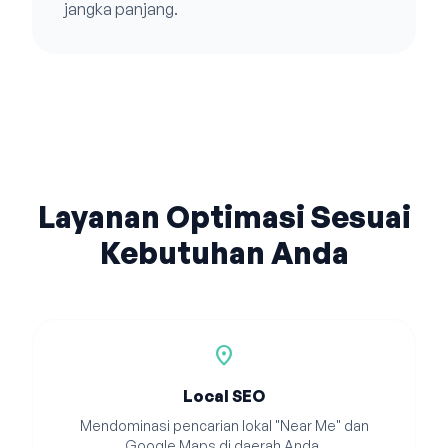
jangka panjang.
Layanan Optimasi Sesuai
Kebutuhan Anda
location_on
Local SEO
Mendominasi pencarian lokal "Near Me" dan
Google Maps di daerah Anda.