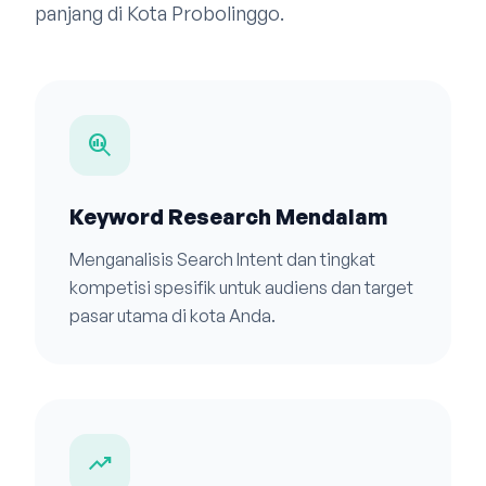
panjang di Kota Probolinggo.
search_insights
Keyword Research Mendalam
Menganalisis Search Intent dan tingkat
kompetisi spesifik untuk audiens dan target
pasar utama di kota Anda.
trending_up