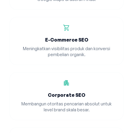
shopping_cart
E-Commerce SEO
Meningkatkan visibilitas produk dan konversi
pembelian organik.
apartment
Corporate SEO
Membangun otoritas pencarian absolut untuk
level brand skala besar.