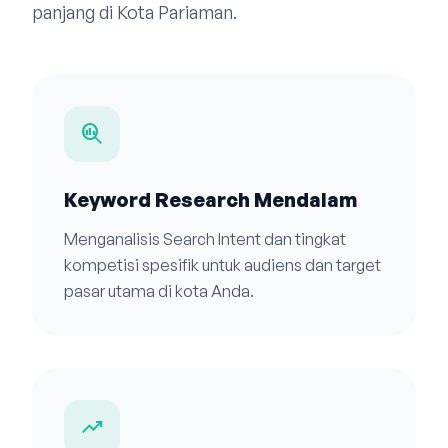
panjang di Kota Pariaman.
search_insights
Keyword Research Mendalam
Menganalisis Search Intent dan tingkat
kompetisi spesifik untuk audiens dan target
pasar utama di kota Anda.
trending_up