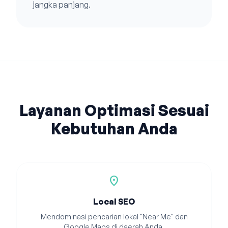
jangka panjang.
Layanan Optimasi Sesuai
Kebutuhan Anda
location_on
Local SEO
Mendominasi pencarian lokal "Near Me" dan
Google Maps di daerah Anda.