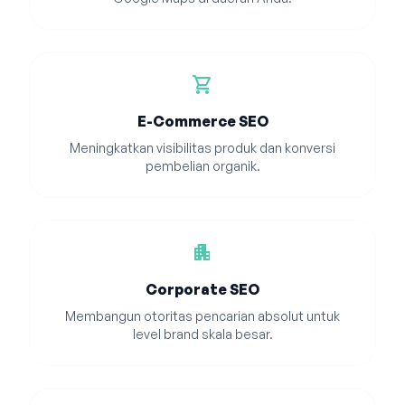
shopping_cart
E-Commerce SEO
Meningkatkan visibilitas produk dan konversi
pembelian organik.
apartment
Corporate SEO
Membangun otoritas pencarian absolut untuk
level brand skala besar.