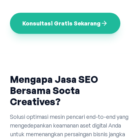
Bahasa Indonesia
English
中文
arrow_forward
Konsultasi Gratis Sekarang
Mengapa Jasa SEO
Bersama Socta
Creatives?
Solusi optimasi mesin pencari end-to-end yang
mengedepankan keamanan aset digital Anda
untuk memenangkan persaingan bisnis jangka