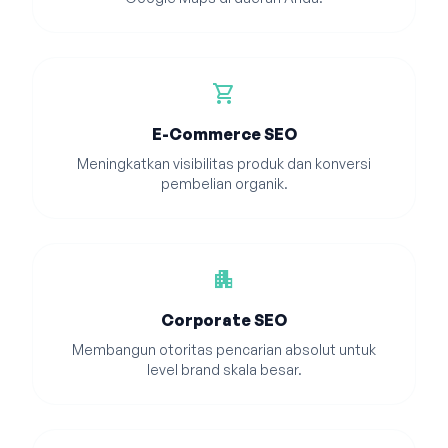
shopping_cart
E-Commerce SEO
Meningkatkan visibilitas produk dan konversi
pembelian organik.
apartment
Corporate SEO
Membangun otoritas pencarian absolut untuk
level brand skala besar.