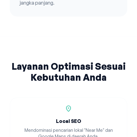
jangka panjang.
Layanan Optimasi Sesuai
Kebutuhan Anda
location_on
Local SEO
Mendominasi pencarian lokal "Near Me" dan
Google Maps di daerah Anda.