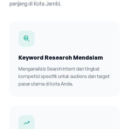
panjang di Kota Jambi.
search_insights
Keyword Research Mendalam
Menganalisis Search Intent dan tingkat
kompetisi spesifik untuk audiens dan target
pasar utama di kota Anda.
trending_up