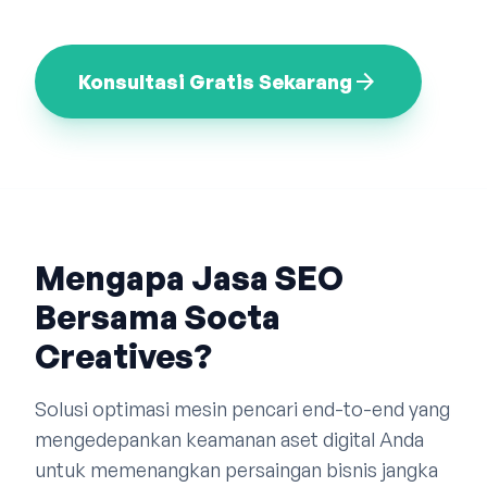
Bahasa Indonesia
English
中文
arrow_forward
Konsultasi Gratis Sekarang
Mengapa Jasa SEO
Bersama Socta
Creatives?
Solusi optimasi mesin pencari end-to-end yang
mengedepankan keamanan aset digital Anda
untuk memenangkan persaingan bisnis jangka