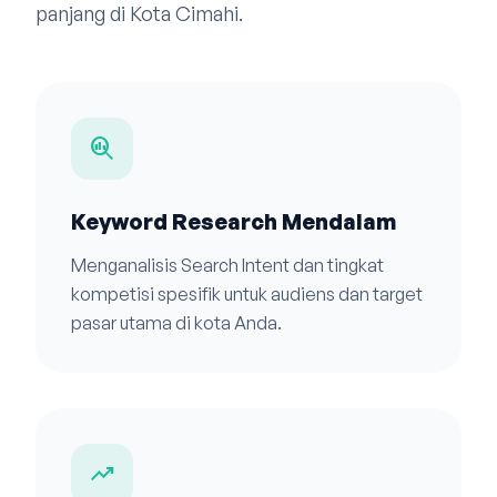
panjang di Kota Cimahi.
search_insights
Keyword Research Mendalam
Menganalisis Search Intent dan tingkat
kompetisi spesifik untuk audiens dan target
pasar utama di kota Anda.
trending_up