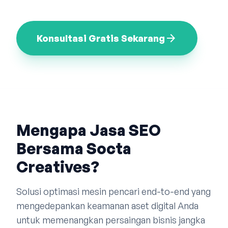
Bahasa Indonesia
English
中文
arrow_forward
Konsultasi Gratis Sekarang
Mengapa Jasa SEO
Bersama Socta
Creatives?
Solusi optimasi mesin pencari end-to-end yang
mengedepankan keamanan aset digital Anda
untuk memenangkan persaingan bisnis jangka