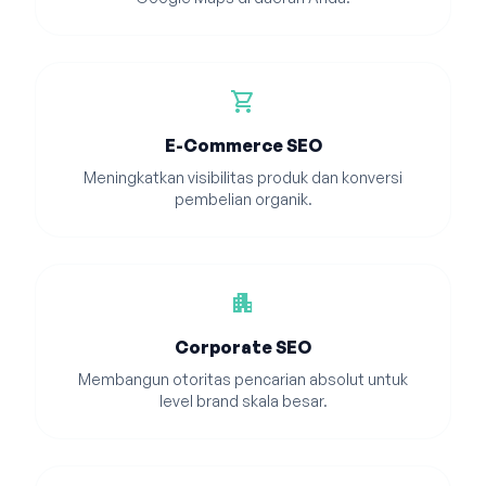
shopping_cart
E-Commerce SEO
Meningkatkan visibilitas produk dan konversi
pembelian organik.
apartment
Corporate SEO
Membangun otoritas pencarian absolut untuk
level brand skala besar.