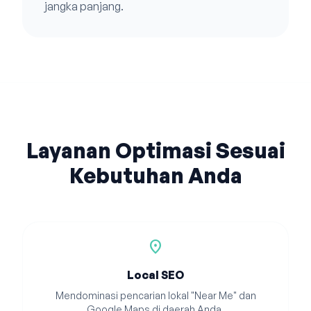
jangka panjang.
Layanan Optimasi Sesuai
Kebutuhan Anda
location_on
Local SEO
Mendominasi pencarian lokal "Near Me" dan
Google Maps di daerah Anda.