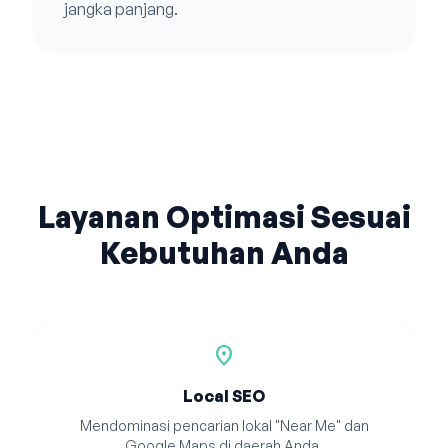
jangka panjang.
Layanan Optimasi Sesuai
Kebutuhan Anda
location_on
Local SEO
Mendominasi pencarian lokal "Near Me" dan
Google Maps di daerah Anda.