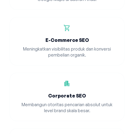
shopping_cart
E-Commerce SEO
Meningkatkan visibilitas produk dan konversi
pembelian organik.
apartment
Corporate SEO
Membangun otoritas pencarian absolut untuk
level brand skala besar.