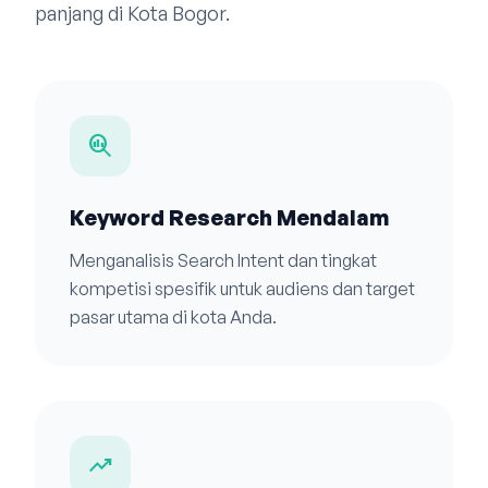
panjang di Kota Bogor.
search_insights
Keyword Research Mendalam
Menganalisis Search Intent dan tingkat
kompetisi spesifik untuk audiens dan target
pasar utama di kota Anda.
trending_up