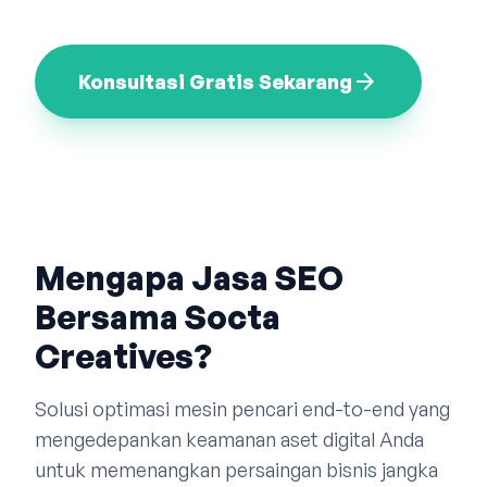
Bahasa Indonesia
English
中文
arrow_forward
Konsultasi Gratis Sekarang
Mengapa Jasa SEO
Bersama Socta
Creatives?
Solusi optimasi mesin pencari end-to-end yang
mengedepankan keamanan aset digital Anda
untuk memenangkan persaingan bisnis jangka