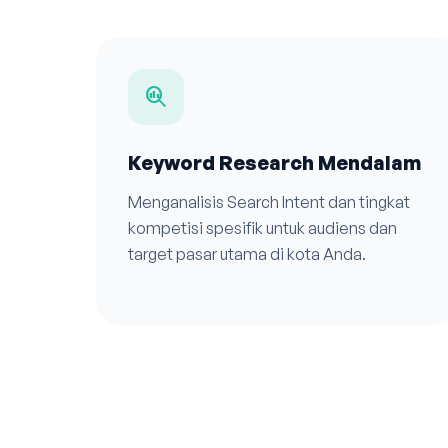
search_insights
Keyword Research Mendalam
Menganalisis Search Intent dan tingkat
kompetisi spesifik untuk audiens dan
target pasar utama di kota Anda.