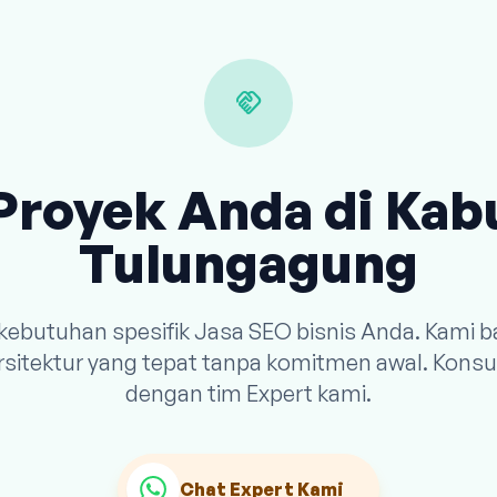
handshake
Proyek Anda di Ka
Tulungagung
 kebutuhan spesifik Jasa SEO bisnis Anda. Kami
arsitektur yang tepat tanpa komitmen awal. Konsu
dengan tim Expert kami.
Chat Expert Kami