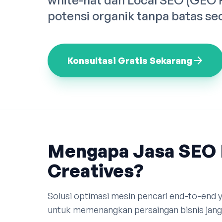
white-hat dan Local SEO (GEO
potensi organik tanpa batas se
arrow_forward
Konsultasi Gratis Sekarang
Mengapa Jasa SEO 
Creatives?
Solusi optimasi mesin pencari end-to-end
untuk memenangkan persaingan bisnis jang