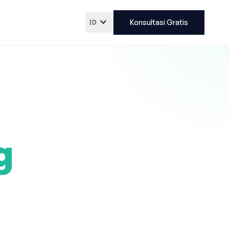
expand_more
ID
Konsultasi Gratis
g