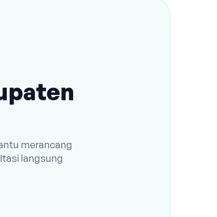
bupaten
 bantu merancang
ltasi langsung