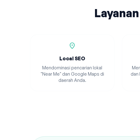
Layanan
location_on
Local SEO
Mendominasi pencarian lokal
Men
"Near Me" dan Google Maps di
dan 
daerah Anda.