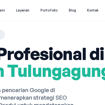
ami
Layanan
Portofolio
Blog
Kontak
G
rofesional di
n Tulungagun
pencarian Google di
menerapkan strategi SEO