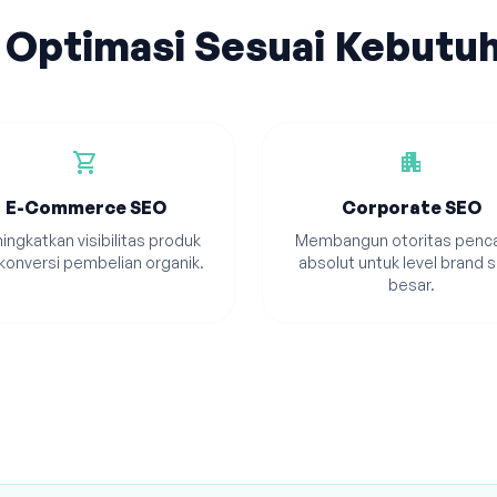
 Optimasi Sesuai Kebutu
shopping_cart
apartment
E-Commerce SEO
Corporate SEO
ingkatkan visibilitas produk
Membangun otoritas penca
konversi pembelian organik.
absolut untuk level brand s
besar.