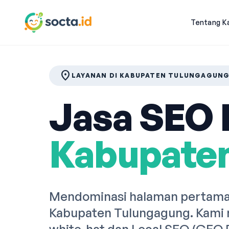
Tentang K
location_on
LAYANAN DI KABUPATEN TULUNGAGUN
Jasa SEO P
Kabupate
Mendominasi halaman pertama 
Kabupaten Tulungagung. Kami 