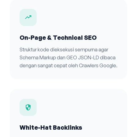
trending_up
On-Page & Technical SEO
Struktur kode dieksekusi sempurna agar
Schema Markup dan GEO JSON-LD dibaca
dengan sangat cepat oleh Crawlers Google.
security
White-Hat Backlinks