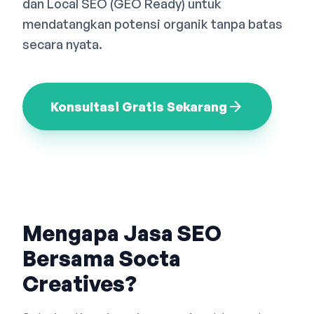
dan Local SEO (GEO Ready) untuk
Bahasa Indonesia
English
中文
mendatangkan potensi organik tanpa batas
secara nyata.
arrow_forward
Konsultasi Gratis Sekarang
Mengapa Jasa SEO
Bersama Socta
Creatives?