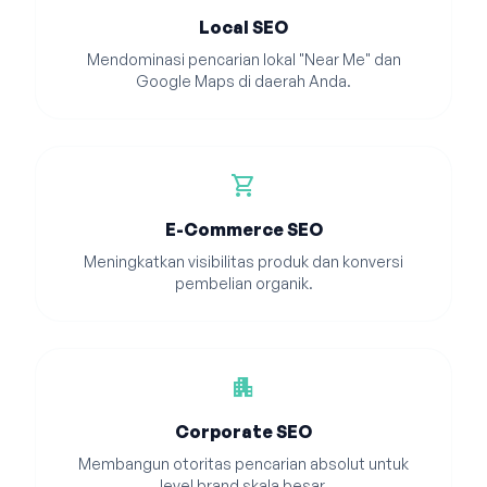
Local SEO
Mendominasi pencarian lokal "Near Me" dan
Google Maps di daerah Anda.
shopping_cart
E-Commerce SEO
Meningkatkan visibilitas produk dan konversi
pembelian organik.
apartment
Corporate SEO
Membangun otoritas pencarian absolut untuk
level brand skala besar.