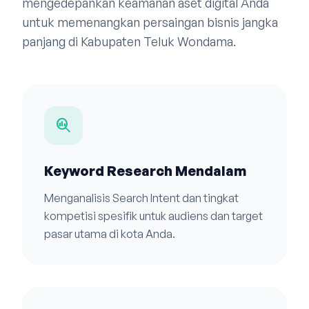
mengedepankan keamanan aset digital Anda
untuk memenangkan persaingan bisnis jangka
panjang di Kabupaten Teluk Wondama.
search_insights
Keyword Research Mendalam
Menganalisis Search Intent dan tingkat
kompetisi spesifik untuk audiens dan target
pasar utama di kota Anda.