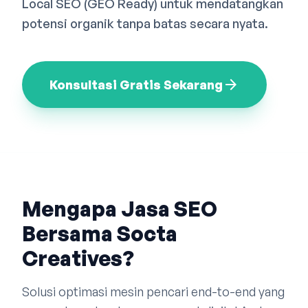
Local SEO (GEO Ready) untuk mendatangkan
Bahasa Indonesia
English
中文
potensi organik tanpa batas secara nyata.
arrow_forward
Konsultasi Gratis Sekarang
Mengapa Jasa SEO
Bersama Socta
Creatives?
Solusi optimasi mesin pencari end-to-end yang