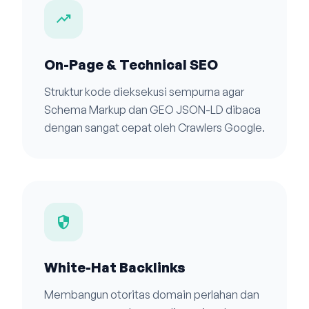
trending_up
On-Page & Technical SEO
Struktur kode dieksekusi sempurna agar
Schema Markup dan GEO JSON-LD dibaca
dengan sangat cepat oleh Crawlers Google.
security
White-Hat Backlinks
Membangun otoritas domain perlahan dan