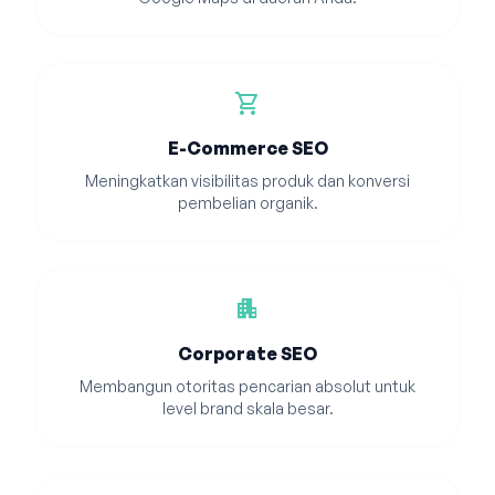
shopping_cart
E-Commerce SEO
Meningkatkan visibilitas produk dan konversi
pembelian organik.
apartment
Corporate SEO
Membangun otoritas pencarian absolut untuk
level brand skala besar.