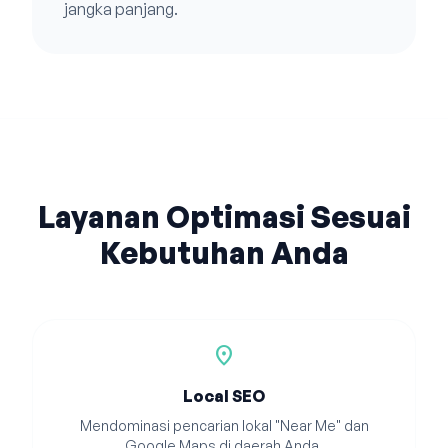
jangka panjang.
Layanan Optimasi Sesuai
Kebutuhan Anda
location_on
Local SEO
Mendominasi pencarian lokal "Near Me" dan
Google Maps di daerah Anda.