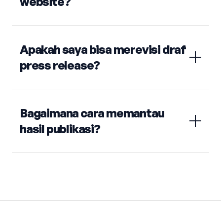
website?
Apakah saya bisa merevisi draf
press release?
Bagaimana cara memantau
hasil publikasi?