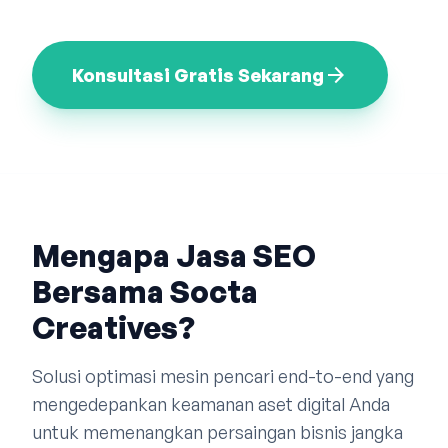
Bahasa Indonesia
English
中文
arrow_forward
Konsultasi Gratis Sekarang
Mengapa Jasa SEO
Bersama Socta
Creatives?
Solusi optimasi mesin pencari end-to-end yang
mengedepankan keamanan aset digital Anda
untuk memenangkan persaingan bisnis jangka