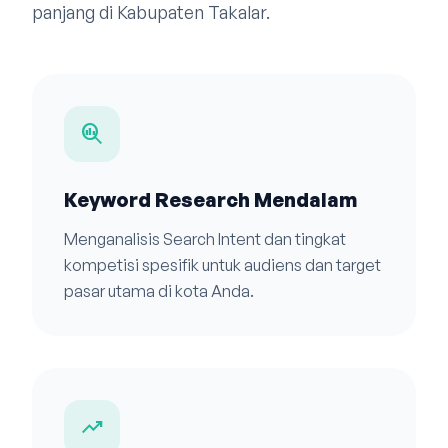
panjang di Kabupaten Takalar.
search_insights
Keyword Research Mendalam
Menganalisis Search Intent dan tingkat
kompetisi spesifik untuk audiens dan target
pasar utama di kota Anda.
trending_up