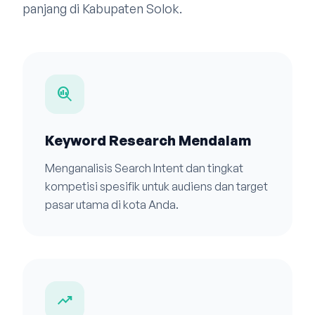
panjang di Kabupaten Solok.
search_insights
Keyword Research Mendalam
Menganalisis Search Intent dan tingkat
kompetisi spesifik untuk audiens dan target
pasar utama di kota Anda.
trending_up