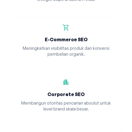
shopping_cart
E-Commerce SEO
Meningkatkan visibilitas produk dan konversi
pembelian organik.
apartment
Corporate SEO
Membangun otoritas pencarian absolut untuk
level brand skala besar.