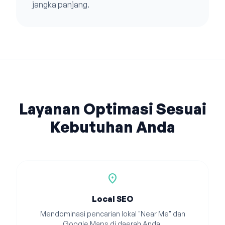
jangka panjang.
Layanan Optimasi Sesuai
Kebutuhan Anda
location_on
Local SEO
Mendominasi pencarian lokal "Near Me" dan
Google Maps di daerah Anda.