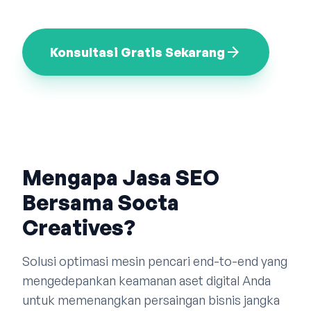
Bahasa Indonesia
English
中文
arrow_forward
Konsultasi Gratis Sekarang
Mengapa Jasa SEO
Bersama Socta
Creatives?
Solusi optimasi mesin pencari end-to-end yang
mengedepankan keamanan aset digital Anda
untuk memenangkan persaingan bisnis jangka