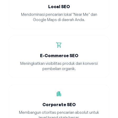
Local SEO
Mendominasi pencarian lokal "Near Me" dan
Google Maps di daerah Anda.
shopping_cart
E-Commerce SEO
Meningkatkan visibilitas produk dan konversi
pembelian organik.
apartment
Corporate SEO
Membangun otoritas pencarian absolut untuk
level brand skala besar.