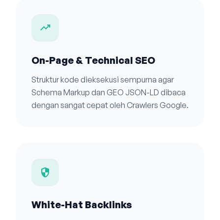
trending_up
On-Page & Technical SEO
Struktur kode dieksekusi sempurna agar
Schema Markup dan GEO JSON-LD dibaca
dengan sangat cepat oleh Crawlers Google.
security
White-Hat Backlinks