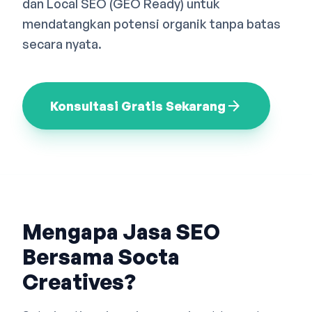
dan Local SEO (GEO Ready) untuk
Bahasa Indonesia
English
中文
mendatangkan potensi organik tanpa batas
secara nyata.
arrow_forward
Konsultasi Gratis Sekarang
Mengapa Jasa SEO
Bersama Socta
Creatives?