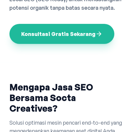
Bahasa Indonesia
English
中文
potensi organik tanpa batas secara nyata.
arrow_forward
Konsultasi Gratis Sekarang
Mengapa Jasa SEO
Bersama Socta
Creatives?
Solusi optimasi mesin pencari end-to-end yang
mengedepankan keamanan aset digital Anda