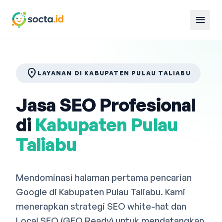
menu
location_on
LAYANAN DI KABUPATEN PULAU TALIABU
Jasa SEO Profesional
di
Kabupaten Pulau
Taliabu
Mendominasi halaman pertama pencarian
Google di Kabupaten Pulau Taliabu. Kami
menerapkan strategi SEO white-hat dan
Local SEO (GEO Ready) untuk mendatangkan