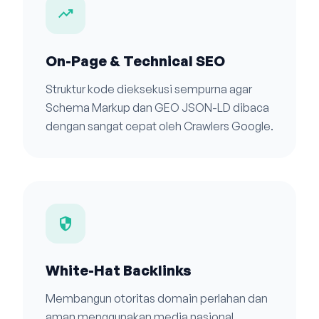
trending_up
On-Page & Technical SEO
Struktur kode dieksekusi sempurna agar
Schema Markup dan GEO JSON-LD dibaca
dengan sangat cepat oleh Crawlers Google.
security
White-Hat Backlinks
Membangun otoritas domain perlahan dan
aman menggunakan media nasional