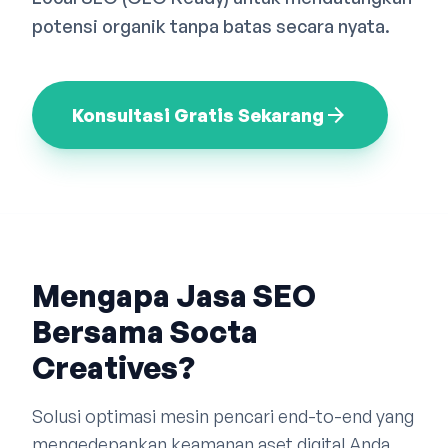
Bahasa Indonesia
English
中文
potensi organik tanpa batas secara nyata.
arrow_forward
Konsultasi Gratis Sekarang
Mengapa Jasa SEO
Bersama Socta
Creatives?
Solusi optimasi mesin pencari end-to-end yang
mengedepankan keamanan aset digital Anda