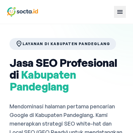
menu
location_on
LAYANAN DI KABUPATEN PANDEGLANG
Jasa SEO Profesional
di
Kabupaten
Pandeglang
Mendominasi halaman pertama pencarian
Google di Kabupaten Pandeglang. Kami
menerapkan strategi SEO white-hat dan
Local SEO (GEO Ready) untuk mendatangkan