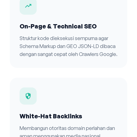
trending_up
On-Page & Technical SEO
Struktur kode dieksekusi sempurna agar
Schema Markup dan GEO JSON-LD dibaca
dengan sangat cepat oleh Crawlers Google.
security
White-Hat Backlinks
Membangun otoritas domain perlahan dan
aman menggunakan media nasional