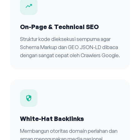
trending_up
On-Page & Technical SEO
Struktur kode dieksekusi sempurna agar
Schema Markup dan GEO JSON-LD dibaca
dengan sangat cepat oleh Crawlers Google.
security
White-Hat Backlinks
Membangun otoritas domain perlahan dan
aman menggunakan media nasional