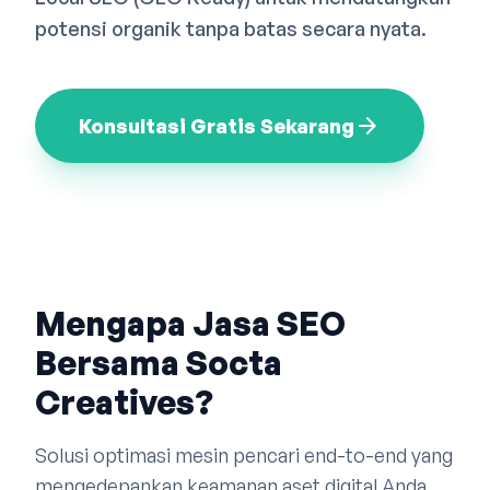
Bahasa Indonesia
English
中文
potensi organik tanpa batas secara nyata.
arrow_forward
Konsultasi Gratis Sekarang
Mengapa Jasa SEO
Bersama Socta
Creatives?
Solusi optimasi mesin pencari end-to-end yang
mengedepankan keamanan aset digital Anda