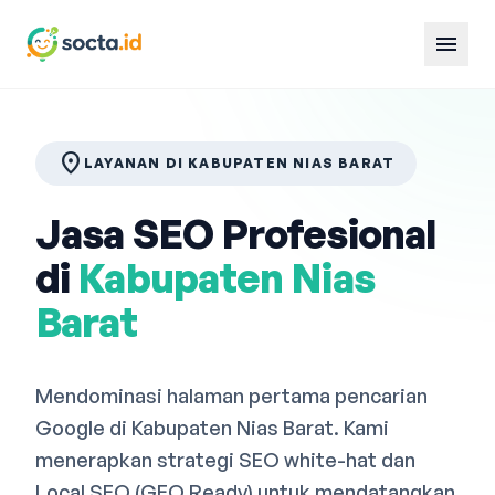
menu
location_on
LAYANAN DI KABUPATEN NIAS BARAT
Jasa SEO Profesional
di
Kabupaten Nias
Barat
Mendominasi halaman pertama pencarian
Google di Kabupaten Nias Barat. Kami
menerapkan strategi SEO white-hat dan
Local SEO (GEO Ready) untuk mendatangkan