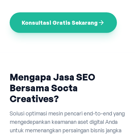
Bahasa Indonesia
English
中文
arrow_forward
Konsultasi Gratis Sekarang
Mengapa Jasa SEO
Bersama Socta
Creatives?
Solusi optimasi mesin pencari end-to-end yang
mengedepankan keamanan aset digital Anda
untuk memenangkan persaingan bisnis jangka