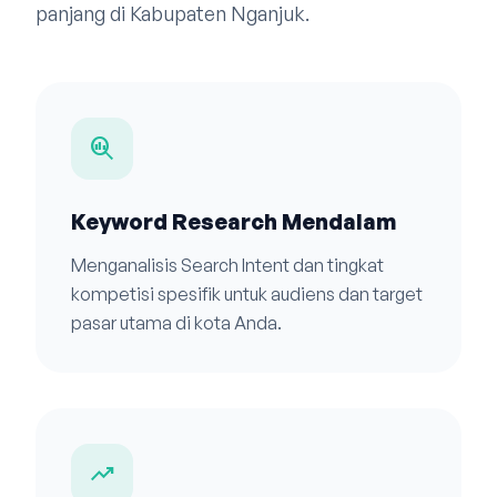
panjang di Kabupaten Nganjuk.
search_insights
Keyword Research Mendalam
Menganalisis Search Intent dan tingkat
kompetisi spesifik untuk audiens dan target
pasar utama di kota Anda.
trending_up