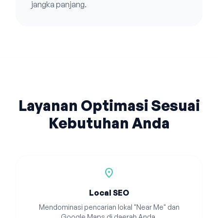
jangka panjang.
Layanan Optimasi Sesuai
Kebutuhan Anda
location_on
Local SEO
Mendominasi pencarian lokal "Near Me" dan
Google Maps di daerah Anda.