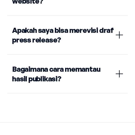
website?
Apakah saya bisa merevisi draf
press release?
Bagaimana cara memantau
hasil publikasi?