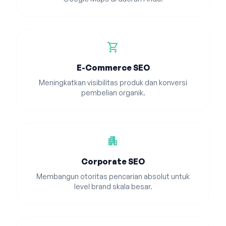
shopping_cart
E-Commerce SEO
Meningkatkan visibilitas produk dan konversi
pembelian organik.
apartment
Corporate SEO
Membangun otoritas pencarian absolut untuk
level brand skala besar.