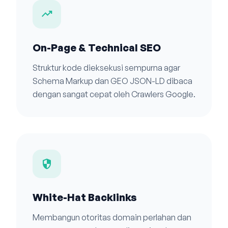
trending_up
On-Page & Technical SEO
Struktur kode dieksekusi sempurna agar
Schema Markup dan GEO JSON-LD dibaca
dengan sangat cepat oleh Crawlers Google.
security
White-Hat Backlinks
Membangun otoritas domain perlahan dan