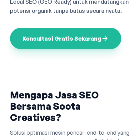
Local SEO (GEO Ready) untuk mendatangkan
Bahasa Indonesia
English
中文
potensi organik tanpa batas secara nyata.
arrow_forward
Konsultasi Gratis Sekarang
Mengapa Jasa SEO
Bersama Socta
Creatives?
Solusi optimasi mesin pencari end-to-end yang