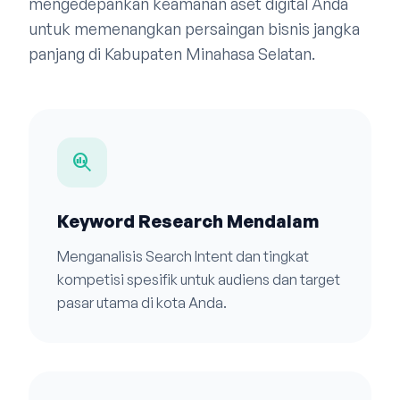
mengedepankan keamanan aset digital Anda
untuk memenangkan persaingan bisnis jangka
panjang di Kabupaten Minahasa Selatan.
search_insights
Keyword Research Mendalam
Menganalisis Search Intent dan tingkat
kompetisi spesifik untuk audiens dan target
pasar utama di kota Anda.