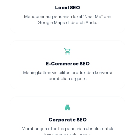
Local SEO
Mendominasi pencarian lokal "Near Me" dan
Google Maps di daerah Anda.
shopping_cart
E-Commerce SEO
Meningkatkan visibilitas produk dan konversi
pembelian organik.
apartment
Corporate SEO
Membangun otoritas pencarian absolut untuk
level brand skala besar.