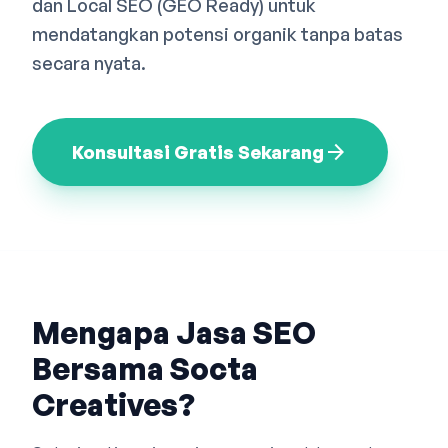
dan Local SEO (GEO Ready) untuk
Bahasa Indonesia
English
中文
mendatangkan potensi organik tanpa batas
secara nyata.
arrow_forward
Konsultasi Gratis Sekarang
Mengapa Jasa SEO
Bersama Socta
Creatives?