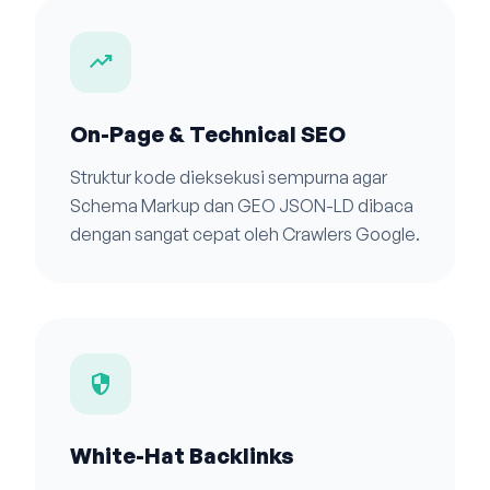
trending_up
On-Page & Technical SEO
Struktur kode dieksekusi sempurna agar
Schema Markup dan GEO JSON-LD dibaca
dengan sangat cepat oleh Crawlers Google.
security
White-Hat Backlinks