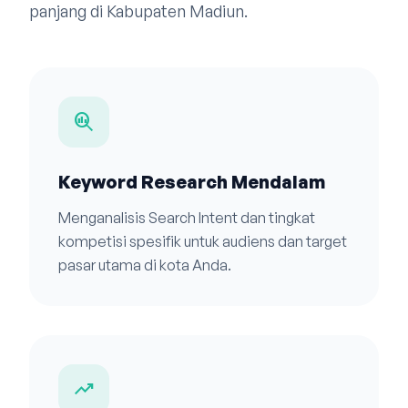
panjang di Kabupaten Madiun.
search_insights
Keyword Research Mendalam
Menganalisis Search Intent dan tingkat
kompetisi spesifik untuk audiens dan target
pasar utama di kota Anda.
trending_up