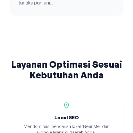
jangka panjang.
Layanan Optimasi Sesuai
Kebutuhan Anda
location_on
Local SEO
Mendominasi pencarian lokal "Near Me" dan
Google Maps di daerah Anda.