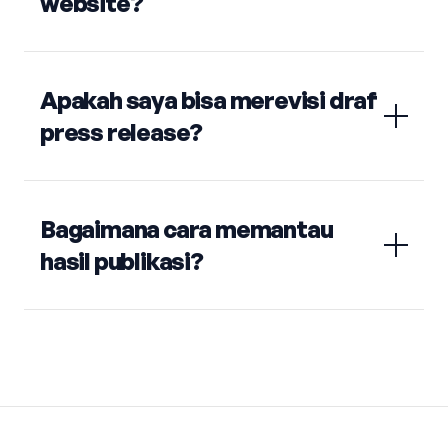
website?
Apakah saya bisa merevisi draf
press release?
Bagaimana cara memantau
hasil publikasi?