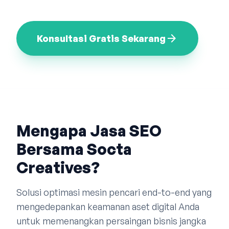
Bahasa Indonesia
English
中文
arrow_forward
Konsultasi Gratis Sekarang
Mengapa Jasa SEO
Bersama Socta
Creatives?
Solusi optimasi mesin pencari end-to-end yang
mengedepankan keamanan aset digital Anda
untuk memenangkan persaingan bisnis jangka