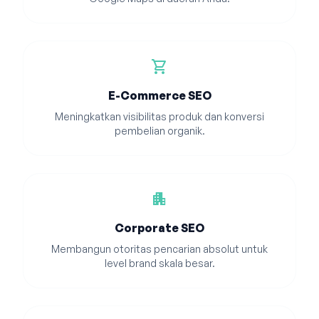
shopping_cart
E-Commerce SEO
Meningkatkan visibilitas produk dan konversi
pembelian organik.
apartment
Corporate SEO
Membangun otoritas pencarian absolut untuk
level brand skala besar.