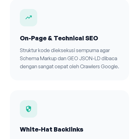
trending_up
On-Page & Technical SEO
Struktur kode dieksekusi sempurna agar
Schema Markup dan GEO JSON-LD dibaca
dengan sangat cepat oleh Crawlers Google.
security
White-Hat Backlinks