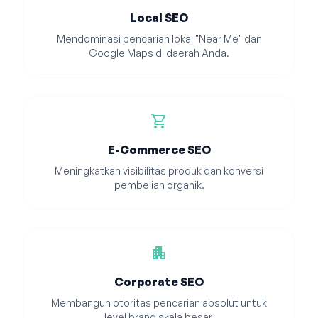
Local SEO
Mendominasi pencarian lokal "Near Me" dan
Google Maps di daerah Anda.
shopping_cart
E-Commerce SEO
Meningkatkan visibilitas produk dan konversi
pembelian organik.
apartment
Corporate SEO
Membangun otoritas pencarian absolut untuk
level brand skala besar.