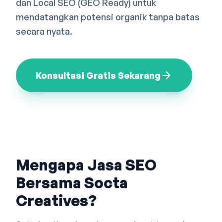
dan Local SEO (GEO Ready) untuk
Bahasa Indonesia
English
中文
mendatangkan potensi organik tanpa batas
secara nyata.
arrow_forward
Konsultasi Gratis Sekarang
Mengapa Jasa SEO
Bersama Socta
Creatives?