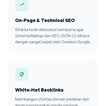
trending_up
On-Page & Technical SEO
Struktur kode dieksekusi sempurna agar
Schema Markup dan GEO JSON-LD dibaca
dengan sangat cepat oleh Crawlers Google.
security
White-Hat Backlinks
Membangun otoritas domain perlahan dan
aman menggunakan media nasional