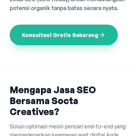
Bahasa Indonesia
English
中文
potensi organik tanpa batas secara nyata.
arrow_forward
Konsultasi Gratis Sekarang
Mengapa Jasa SEO
Bersama Socta
Creatives?
Solusi optimasi mesin pencari end-to-end yang
mengedepankan keamanan aset digital Anda