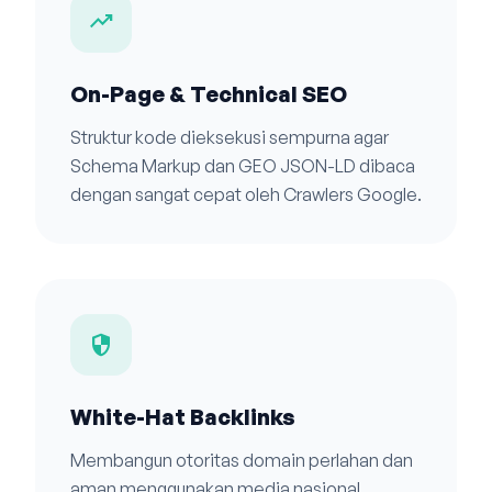
trending_up
On-Page & Technical SEO
Struktur kode dieksekusi sempurna agar
Schema Markup dan GEO JSON-LD dibaca
dengan sangat cepat oleh Crawlers Google.
security
White-Hat Backlinks
Membangun otoritas domain perlahan dan
aman menggunakan media nasional