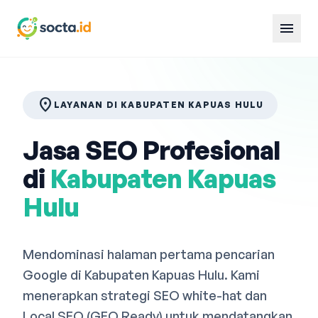
menu
location_on
LAYANAN DI KABUPATEN KAPUAS HULU
Jasa SEO Profesional
di
Kabupaten Kapuas
Hulu
Mendominasi halaman pertama pencarian
Google di Kabupaten Kapuas Hulu. Kami
menerapkan strategi SEO white-hat dan
Local SEO (GEO Ready) untuk mendatangkan