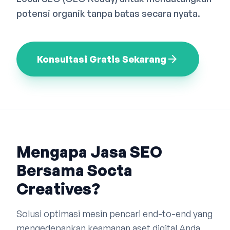
Bahasa Indonesia
English
中文
potensi organik tanpa batas secara nyata.
arrow_forward
Konsultasi Gratis Sekarang
Mengapa Jasa SEO
Bersama Socta
Creatives?
Solusi optimasi mesin pencari end-to-end yang
mengedepankan keamanan aset digital Anda