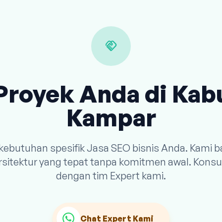
handshake
Proyek Anda di Ka
Kampar
 kebutuhan spesifik Jasa SEO bisnis Anda. Kami
arsitektur yang tepat tanpa komitmen awal. Konsu
dengan tim Expert kami.
Chat Expert Kami