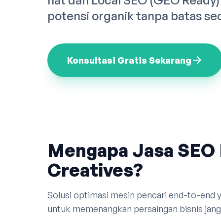
hat dan Local SEO (GEO Ready
potensi organik tanpa batas se
arrow_forward
Konsultasi Gratis Sekarang
Mengapa Jasa SEO 
Creatives?
Solusi optimasi mesin pencari end-to-end
untuk memenangkan persaingan bisnis jang