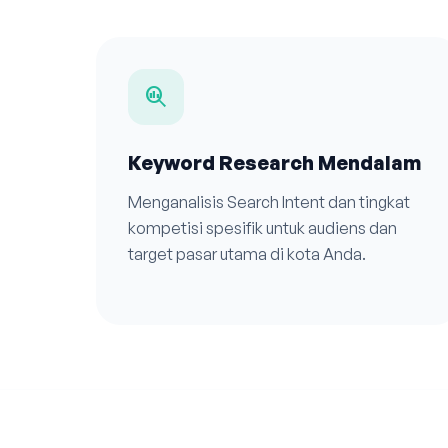
search_insights
Keyword Research Mendalam
Menganalisis Search Intent dan tingkat
kompetisi spesifik untuk audiens dan
target pasar utama di kota Anda.