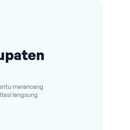
bupaten
 bantu merancang
ltasi langsung