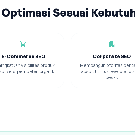
 Optimasi Sesuai Kebutu
shopping_cart
apartment
E-Commerce SEO
Corporate SEO
ingkatkan visibilitas produk
Membangun otoritas penca
konversi pembelian organik.
absolut untuk level brand s
besar.