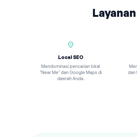
Layanan
location_on
Local SEO
Mendominasi pencarian lokal
Men
"Near Me" dan Google Maps di
dan 
daerah Anda.