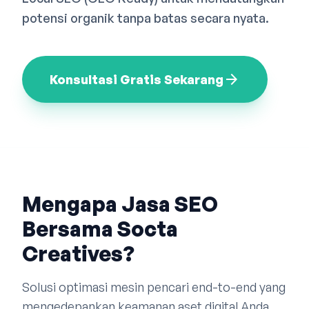
Bahasa Indonesia
English
中文
potensi organik tanpa batas secara nyata.
arrow_forward
Konsultasi Gratis Sekarang
Mengapa Jasa SEO
Bersama Socta
Creatives?
Solusi optimasi mesin pencari end-to-end yang
mengedepankan keamanan aset digital Anda