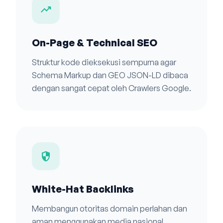
trending_up
On-Page & Technical SEO
Struktur kode dieksekusi sempurna agar
Schema Markup dan GEO JSON-LD dibaca
dengan sangat cepat oleh Crawlers Google.
security
White-Hat Backlinks
Membangun otoritas domain perlahan dan
aman menggunakan media nasional