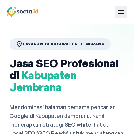
menu
location_on
LAYANAN DI KABUPATEN JEMBRANA
Jasa SEO Profesional
di
Kabupaten
Jembrana
Mendominasi halaman pertama pencarian
Google di Kabupaten Jembrana. Kami
menerapkan strategi SEO white-hat dan
Local SEO (GEO Ready) untuk mendatangkan