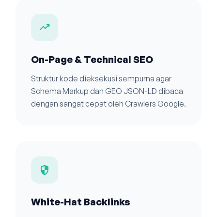
trending_up
On-Page & Technical SEO
Struktur kode dieksekusi sempurna agar
Schema Markup dan GEO JSON-LD dibaca
dengan sangat cepat oleh Crawlers Google.
security
White-Hat Backlinks