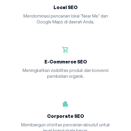
Local SEO
Mendominasi pencarian lokal "Near Me" dan
Google Maps di daerah Anda.
shopping_cart
E-Commerce SEO
Meningkatkan visibilitas produk dan konversi
pembelian organik.
apartment
Corporate SEO
Membangun otoritas pencarian absolut untuk
level brand skala besar.