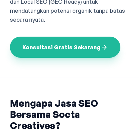
dan Local SEO (GEO Ready) untuk
Bahasa Indonesia
English
中文
mendatangkan potensi organik tanpa batas
secara nyata.
arrow_forward
Konsultasi Gratis Sekarang
Mengapa Jasa SEO
Bersama Socta
Creatives?