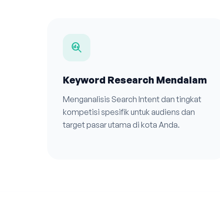
search_insights
Keyword Research Mendalam
Menganalisis Search Intent dan tingkat
kompetisi spesifik untuk audiens dan
target pasar utama di kota Anda.