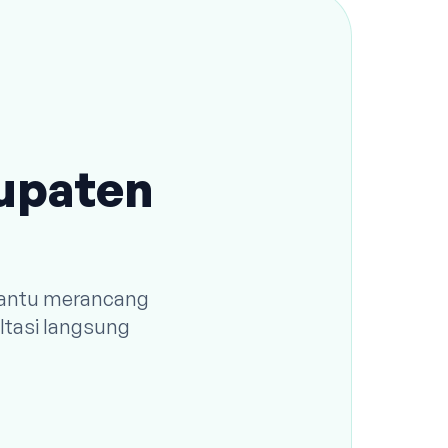
bupaten
 bantu merancang
ltasi langsung