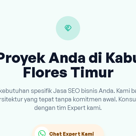
handshake
Proyek Anda di Ka
Flores Timur
 kebutuhan spesifik Jasa SEO bisnis Anda. Kami
arsitektur yang tepat tanpa komitmen awal. Konsu
dengan tim Expert kami.
Chat Expert Kami