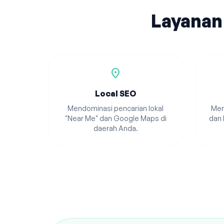
Layanan
location_on
Local SEO
Mendominasi pencarian lokal
Men
"Near Me" dan Google Maps di
dan 
daerah Anda.