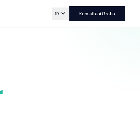
expand_more
ID
Konsultasi Gratis
r