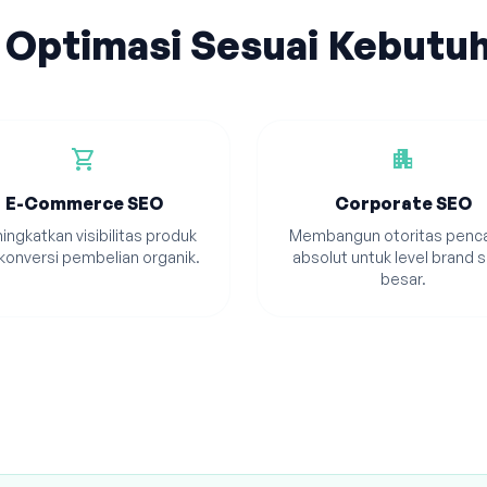
 Optimasi Sesuai Kebutu
shopping_cart
apartment
E-Commerce SEO
Corporate SEO
ingkatkan visibilitas produk
Membangun otoritas penca
konversi pembelian organik.
absolut untuk level brand s
besar.