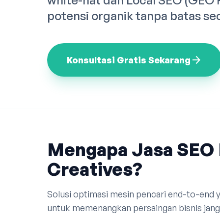
white-hat dan Local SEO (GEO
potensi organik tanpa batas se
arrow_forward
Konsultasi Gratis Sekarang
Mengapa Jasa SEO 
Creatives?
Solusi optimasi mesin pencari end-to-end
untuk memenangkan persaingan bisnis jangk