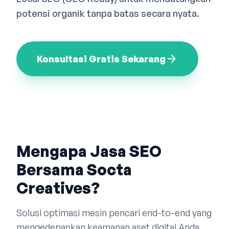
Bahasa Indonesia
English
中文
potensi organik tanpa batas secara nyata.
arrow_forward
Konsultasi Gratis Sekarang
Mengapa Jasa SEO
Bersama Socta
Creatives?
Solusi optimasi mesin pencari end-to-end yang
mengedepankan keamanan aset digital Anda