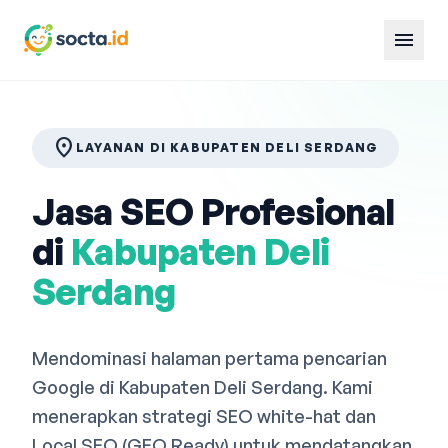
menu
location_on
LAYANAN DI KABUPATEN DELI SERDANG
Jasa SEO Profesional
di
Kabupaten Deli
Serdang
Mendominasi halaman pertama pencarian
Google di Kabupaten Deli Serdang. Kami
menerapkan strategi SEO white-hat dan
Local SEO (GEO Ready) untuk mendatangkan