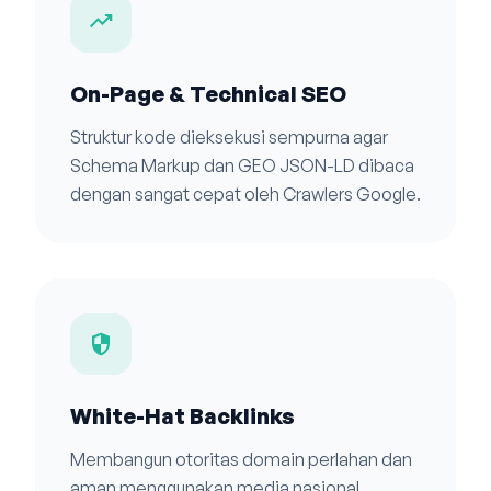
trending_up
On-Page & Technical SEO
Struktur kode dieksekusi sempurna agar
Schema Markup dan GEO JSON-LD dibaca
dengan sangat cepat oleh Crawlers Google.
security
White-Hat Backlinks
Membangun otoritas domain perlahan dan
aman menggunakan media nasional