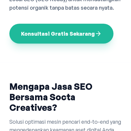
Bahasa Indonesia
English
中文
potensi organik tanpa batas secara nyata.
arrow_forward
Konsultasi Gratis Sekarang
Mengapa Jasa SEO
Bersama Socta
Creatives?
Solusi optimasi mesin pencari end-to-end yang
mengedepankan keamanan aset digital Anda