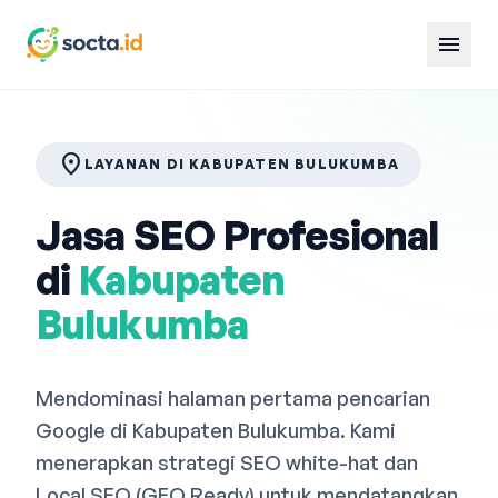
menu
location_on
LAYANAN DI KABUPATEN BULUKUMBA
Jasa SEO Profesional
di
Kabupaten
Bulukumba
Mendominasi halaman pertama pencarian
Google di Kabupaten Bulukumba. Kami
menerapkan strategi SEO white-hat dan
Local SEO (GEO Ready) untuk mendatangkan