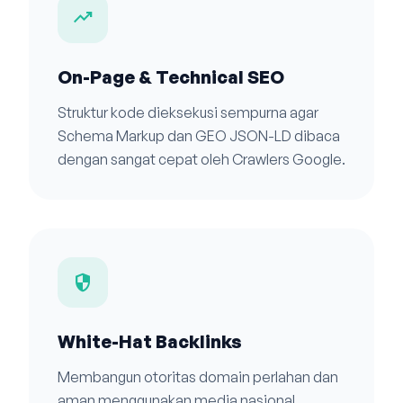
trending_up
On-Page & Technical SEO
Struktur kode dieksekusi sempurna agar
Schema Markup dan GEO JSON-LD dibaca
dengan sangat cepat oleh Crawlers Google.
security
White-Hat Backlinks
Membangun otoritas domain perlahan dan
aman menggunakan media nasional