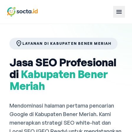
menu
location_on
LAYANAN DI KABUPATEN BENER MERIAH
Jasa SEO Profesional
di
Kabupaten Bener
Meriah
Mendominasi halaman pertama pencarian
Google di Kabupaten Bener Meriah. Kami
menerapkan strategi SEO white-hat dan
Local SEO (GEO Ready) untuk mendatangkan