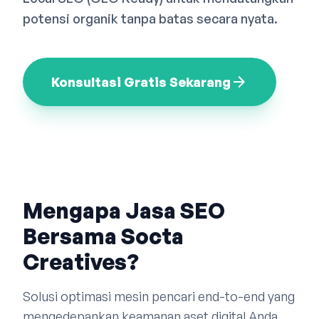
Bahasa Indonesia
English
中文
potensi organik tanpa batas secara nyata.
arrow_forward
Konsultasi Gratis Sekarang
Mengapa Jasa SEO
Bersama Socta
Creatives?
Solusi optimasi mesin pencari end-to-end yang
mengedepankan keamanan aset digital Anda