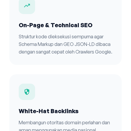
trending_up
On-Page & Technical SEO
Struktur kode dieksekusi sempurna agar
Schema Markup dan GEO JSON-LD dibaca
dengan sangat cepat oleh Crawlers Google.
security
White-Hat Backlinks
Membangun otoritas domain perlahan dan
aman menggunakan media nasional