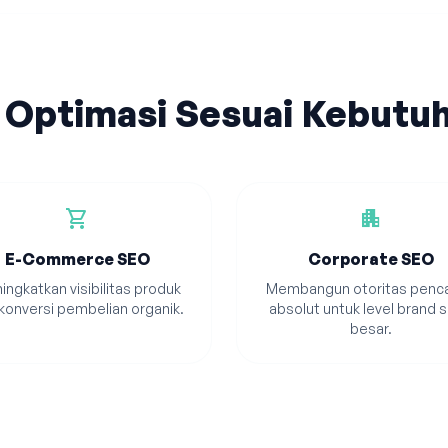
 Optimasi Sesuai Kebutu
shopping_cart
apartment
E-Commerce SEO
Corporate SEO
ingkatkan visibilitas produk
Membangun otoritas penca
konversi pembelian organik.
absolut untuk level brand s
besar.