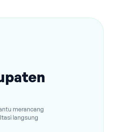
bupaten
 bantu merancang
ltasi langsung