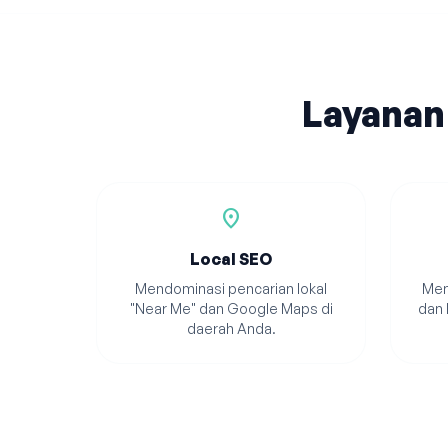
Layanan
location_on
Local SEO
Mendominasi pencarian lokal
Men
"Near Me" dan Google Maps di
dan 
daerah Anda.