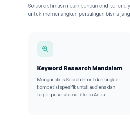
Solusi optimasi mesin pencari end-to-end
untuk memenangkan persaingan bisnis jang
search_insights
Keyword Research Mendalam
Menganalisis Search Intent dan tingkat
kompetisi spesifik untuk audiens dan
target pasar utama di kota Anda.