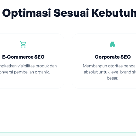
 Optimasi Sesuai Kebutu
shopping_cart
apartment
E-Commerce SEO
Corporate SEO
gkatkan visibilitas produk dan
Membangun otoritas pencar
onversi pembelian organik.
absolut untuk level brand sk
besar.