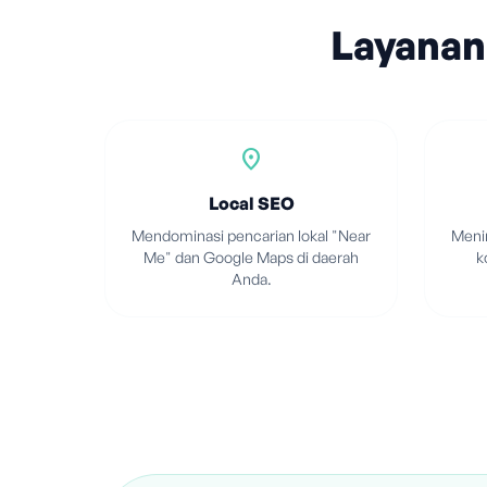
Layanan
location_on
Local SEO
Mendominasi pencarian lokal "Near
Menin
Me" dan Google Maps di daerah
k
Anda.