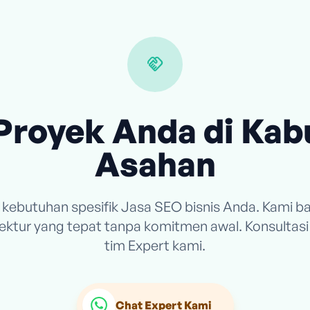
handshake
Proyek Anda di Ka
Asahan
n kebutuhan spesifik Jasa SEO bisnis Anda. Kami 
itektur yang tepat tanpa komitmen awal. Konsultas
tim Expert kami.
Chat Expert Kami