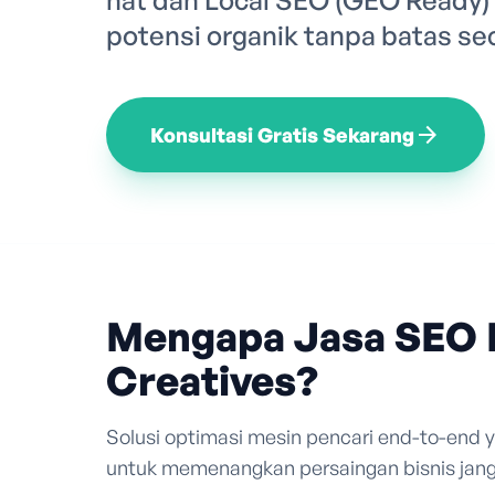
hat dan Local SEO (GEO Ready
potensi organik tanpa batas se
arrow_forward
Konsultasi Gratis Sekarang
Mengapa Jasa SEO 
Creatives?
Solusi optimasi mesin pencari end-to-end
untuk memenangkan persaingan bisnis jang