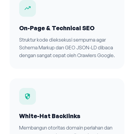
trending_up
On-Page & Technical SEO
Struktur kode dieksekusi sempurna agar
Schema Markup dan GEO JSON-LD dibaca
dengan sangat cepat oleh Crawlers Google.
security
White-Hat Backlinks
Membangun otoritas domain perlahan dan