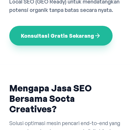
Local SEO (GEO Ready) untuk mendatangkan
Bahasa Indonesia
English
中文
potensi organik tanpa batas secara nyata.
arrow_forward
Konsultasi Gratis Sekarang
Mengapa Jasa SEO
Bersama Socta
Creatives?
Solusi optimasi mesin pencari end-to-end yang