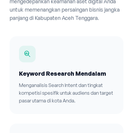
mengedepankan keamanan aset digital Anda
untuk memenangkan persaingan bisnis jangka
panjang di Kabupaten Aceh Tenggara.
search_insights
Keyword Research Mendalam
Menganalisis Search Intent dan tingkat
kompetisi spesifik untuk audiens dan target
pasar utama di kota Anda.