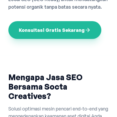
Bahasa Indonesia
English
中文
potensi organik tanpa batas secara nyata.
arrow_forward
Konsultasi Gratis Sekarang
Mengapa Jasa SEO
Bersama Socta
Creatives?
Solusi optimasi mesin pencari end-to-end yang
mengedepankan keamanan aset digital Anda