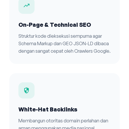
trending_up
On-Page & Technical SEO
Struktur kode dieksekusi sempurna agar
Schema Markup dan GEO JSON-LD dibaca
dengan sangat cepat oleh Crawlers Google.
security
White-Hat Backlinks
Membangun otoritas domain perlahan dan
aman menggunakan media nasional