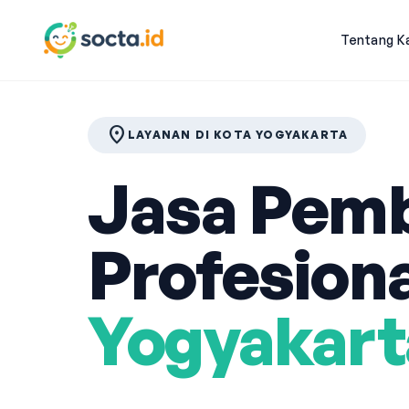
Tentang K
location_on
LAYANAN DI KOTA YOGYAKARTA
Jasa Pemb
Profesiona
Yogyakart