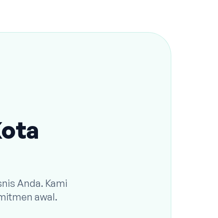
Kota
snis Anda. Kami
omitmen awal.