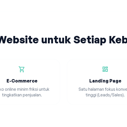
 Website untuk Setiap Ke
shopping_cart
dashboard
E-Commerce
Landing Page
o online minim friksi untuk
Satu halaman fokus konve
tingkatkan penjualan.
tinggi (Leads/Sales).