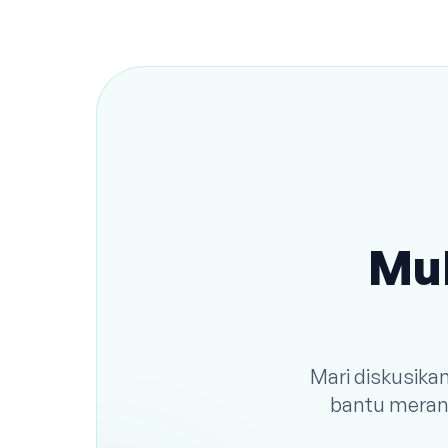
Mul
Mari diskusika
bantu meranc