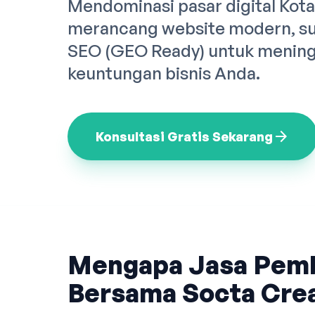
Mendominasi pasar digital Kota
merancang website modern, sup
SEO (GEO Ready) untuk meningk
keuntungan bisnis Anda.
arrow_forward
Konsultasi Gratis Sekarang
Mengapa Jasa Pem
Bersama Socta Crea