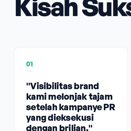
Kisah Suk
01
"Visibilitas brand
kami melonjak tajam
setelah kampanye PR
yang dieksekusi
dengan brilian."