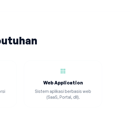
butuhan
apps
Web Application
rsi
Sistem aplikasi berbasis web
(SaaS, Portal, dll).