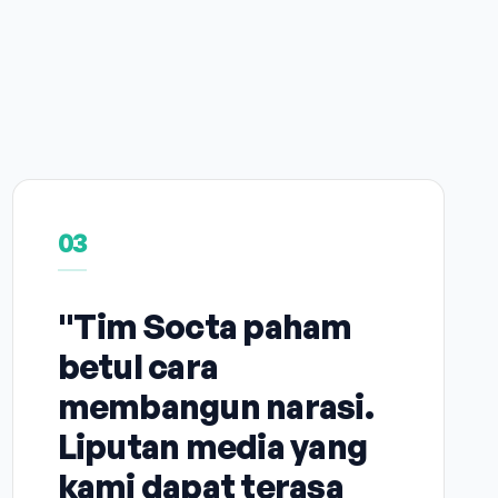
03
"Tim Socta paham
betul cara
membangun narasi.
Liputan media yang
kami dapat terasa